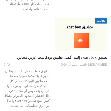
هذه اللغات كلها 100% بل تختلف
نسب إتقانه لها، لكنه…
مقالات
تطبيق cast box : إليك أفضل تطبيق بودكاست عربي مجاني
EMAN MOHAMMED
يونيو 14, 2026
0
تطبيق cast box هل تخيلت يومًا أن
يكون لديك مكتبة صوتية ضخمة
تضم ملايين البودكاست في كل
المجالات، وتستطيع الوصول إليها
في أي وقت ومن أي مكان؟ في
ظل انتشار المحتوى الصوتي بشكل
كبير أصبح تطبيق Cast box واحدًا
من أبرز التطبيقات التي يعتمد…