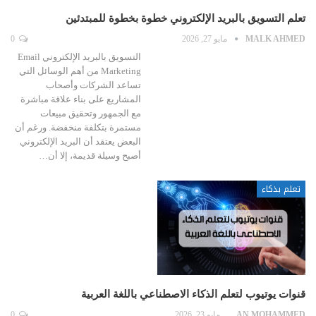
تعلم التسويق بالبريد الإلكتروني خطوة بخطوة للمبتدئين
MALK AHMED
مايو 27, 2026
0
التسويق بالبريد الإلكتروني Email
Marketing من أهم الوسائل التي
تساعد الشركات وأصحاب
المشاريع على بناء علاقة مباشرة
مع الجمهور وتحقيق مبيعات
مستمرة بتكلفة منخفضة. ورغم أن
البعض يعتقد أن البريد الإلكتروني
أصبح وسيلة قديمة، إلا أن…
تعلم بذكاء
قنوات يوتيوب لتعلم الذكاء الاصطناعي باللغة العربية
EMAN MOHAMMED
مايو 23, 2026
0