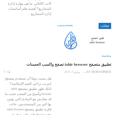
كانت كالتالي: ما هي مهارة إدارة
المشاريع؟ أهمية تعلم أساسيات
إدارة المشاريع…
مقالات
تطبيق متصفح tahir browser تصفح واكسب الحسنات
EMAN MOHAMMED
يوليو 5, 2026
0
هل تمنيت يومًا أن تستخدم متصفح
إنترنت يراعي القيم الإسلامية؟
لذلك ظهر تطبيق متصفح tahir
bowser وأصبح من الصعب تجنب ما
قد يتعارض مع المبادئ التي يؤمن
بها كثير من المستخدمين. جاءت
فكرة تطبيق متصفح tahir bowser
وهو متصفح طور على يد فريق