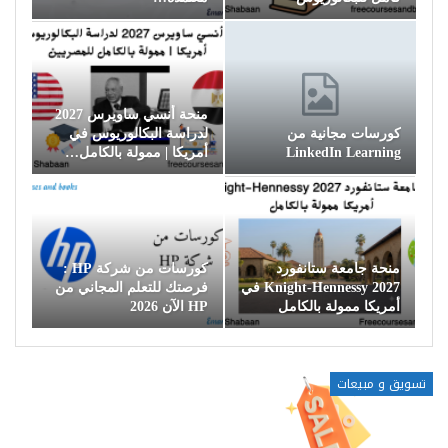
منحة أنسي ساويرس 2027
كورسات مجانية من
لدراسة البكالوريوس في
LinkedIn Learning
أمريكا | ممولة بالكامل…
منحة جامعة ستانفورد
كورسات من شركة HP :
Knight-Hennessy 2027 في
فرصتك للتعلم المجاني من
أمريكا ممولة بالكامل
HP الآن 2026
تسويق و مبيعات