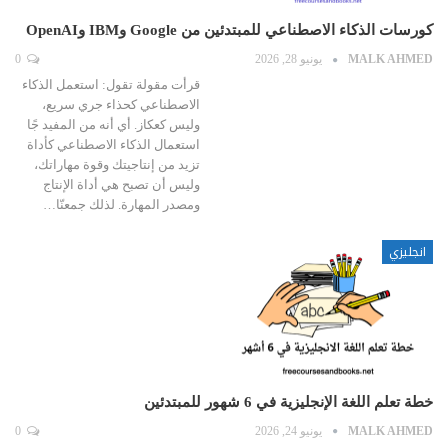
كورسات الذكاء الاصطناعي للمبتدئين من Google وIBM وOpenAI
MALK AHMED
يونيو 28, 2026
0
قرأت مقولة تقول: استعمل الذكاء
الاصطناعي كحذاء جري سريع،
وليس كعكاز. أي أنه من المفيد جًا
استعمال الذكاء الاصطناعي كأداة
تزيد من إنتاجيتك وقوة مهاراتك،
وليس أن تصبح هي أداة الإنتاج
ومصدر المهارة. لذلك جمعنّا…
انجليزي
خطة تعلم اللغة الإنجليزية في 6 شهور للمبتدئين
MALK AHMED
يونيو 24, 2026
0