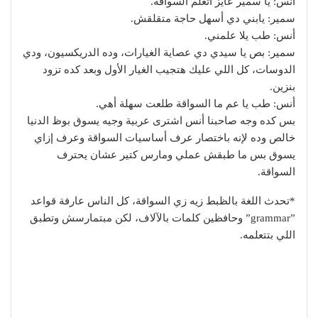
أنس: يا سمير عايز أتعلم السواقة.
سمير: يابني دي أسهل حاجة متقلقش.
أنس: طب يلا علمني.
سمير: بص يا سيدي دي عصاية الغيارات، وده الدريكسيون، ودي
الدوسات، كل اللي عليك هتجيب الغيار الأول وبعد كده تزود
بنزين.
أنس: طب يا عم ما السواقة طلعت سهلة أهي.
بس كده وجه صاحبنا أنس اشترى عربية وجيه يسوق بوظ الدنيا
خالص وده لإنه باختصار عرف أساسيات السواقة وعرف إزاي
يسوق بس ما طبقش عملي ومارس كتير عشان يحترف
السواقة.
*تحدث اللغة بالظبط زيه زي السواقة، كل الناس عارفة قواعد
”grammar” وحافظين كلمات بالآلاف، لكن مبتمارسش وتطبق
اللي بتتعلمه.