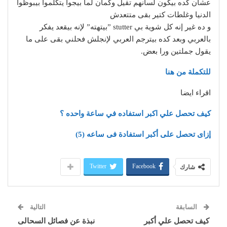
عشان كده بيكون لسانهم تقيل وكمان لما بيجوا يتكلموا بيبوظوا
الدنيا وغلطات كتير بقى متتعدش
و ده غير إنه كل شوية بي stutter ”بيتهته” لإنه بيقعد يفكر
بالعربي وبعد كده بيترجم العربي لإنجلش فحلني بقى على ما
يقول جملتين ورا بعض.
للتكملة من هنا
اقراء ايضا
كيف تحصل علي اكبر استفاده في ساعة واحده ؟
إزاى تحصل على أكبر استفادة فى ساعه (5)
Twitter
Facebook
شارك
السابقة
التالية
كيف تحصل علي أكبر
نبذة عن فصائل السحالى