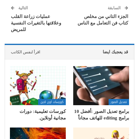
السابقة
التالية
الجزء التاني من مخلص
عمليات زراعة القلب
كتاب فن التعامل مع الناس
وعلاقتها بالتغيرات النفسية
للمريض
قد يعجبك ايضا
اقرأ لنفس الكاتب
تعديل الصور
كورسات اون لاين
برامج تعديل الصور :أفضل 10
كورسات تعليمية: دورات
برامج editing للهاتف مجاناً
مجانية أونلاين.