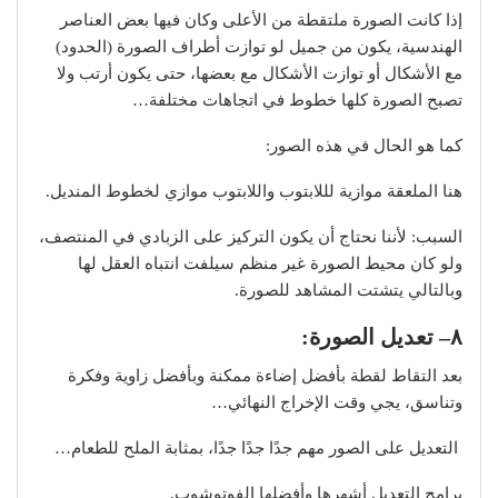
إذا كانت الصورة ملتقطة من الأعلى وكان فيها بعض العناصر
الهندسية، يكون من جميل لو توازت أطراف الصورة (الحدود)
مع الأشكال أو توازت الأشكال مع بعضها، حتى يكون أرتب ولا
تصبح الصورة كلها خطوط في اتجاهات مختلفة…
كما هو الحال في هذه الصور:
هنا الملعقة موازية لللابتوب واللابتوب موازي لخطوط المنديل.
السبب: لأننا نحتاج أن يكون التركيز على الزبادي في المنتصف،
ولو كان محيط الصورة غير منظم سيلفت انتباه العقل لها
وبالتالي يتشتت المشاهد للصورة.
٨– تعديل الصورة:
بعد التقاط لقطة بأفضل إضاءة ممكنة وبأفضل زاوية وفكرة
وتناسق، يجي وقت الإخراج النهائي…
التعديل على الصور مهم جدًا جدًا جدًا، بمثابة الملح للطعام…
برامج التعديل أشهرها وأفضلها الفوتوشوب.