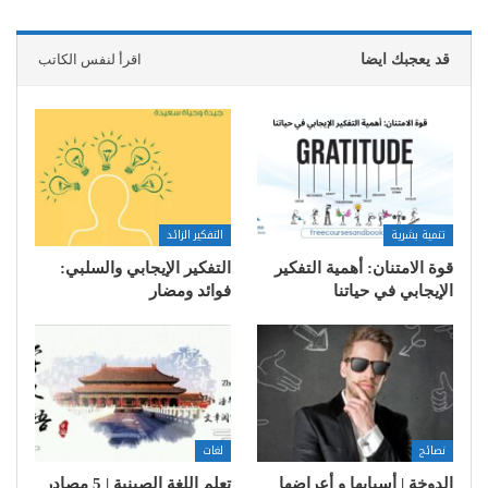
قد يعجبك ايضا
اقرأ لنفس الكاتب
تنمية بشرية
التفكير الزائد
قوة الامتنان: أهمية التفكير
التفكير الإيجابي والسلبي:
الإيجابي في حياتنا
فوائد ومضار
نصائح
لغات
الدوخة | أسبابها و أعراضها
تعلم اللغة الصينية | 5 مصادر