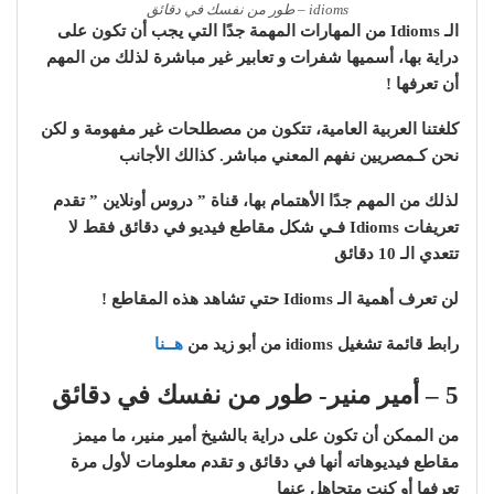
idioms – طور من نفسك في دقائق
الـ Idioms من المهارات المهمة جدًا التي يجب أن تكون على
دراية بها، أسميها شفرات و تعابير غير مباشرة
لذلك من المهم
أن تعرفها !
كلغتنا العربية العامية، تتكون من مصطلحات غير مفهومة و لكن
نحن كـمصريين نفهم المعني مباشر. كذالك الأجانب
لذلك من المهم جدًا الأهتمام بها، قناة ” دروس أونلاين ” تقدم
تعريفات Idioms فـي شكل مقاطع فيديو في دقائق فقط لا
تتعدي الـ 10 دقائق
لن تعرف أهمية الـ Idioms حتي تشاهد هذه المقاطع !
رابط قائمة تشغيل idioms من أبو زيد من
هــنا
5
– أمير منير- طور من نفسك في دقائق
من الممكن أن تكون على دراية بالشيخ أمير منير، ما ميمز
مقاطع فيديوهاته أنها في دقائق و تقدم معلومات لأول مرة
تعرفها أو كنت متجاهل عنها