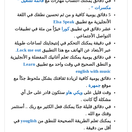
في دقائق يمكنك أكتساب مهارات مع
قائمة تشغيل ”
مكسرات “
.
5 دقائق يومية كافية و من ثم تحسين نطقك في اللغة
الأنجليزية مع تطبيق
Elsa Speak
عشر دقائق في تطيبق
كورا
خيرًأ من مئة في تطبيقات
التواصل الأجتماعي .
في دقيقة يمكنك التحكم في إنتيجايتك لساعات طويلة
عبر الأبتعاد عن الهاتف مع هذا التطبيق
Lock me out.
في دقائق يومية يمكنك تعلم أغانيك المفضلة و الأنجليزية
و النطق الصحيح في وقت واحد مع تطبيق
Learn
english with music
دقائق يومية كافية لزيادة ثقافتك بشكل ملحوظ جدًأ مع
موقع
جمهرة
.
وقت قليل على
ويكي هاو
ستكون قادر على حل أي
مشكلة أيًا كانت .
في دقائق قليلة جدًا يمكنك فعل الكثير مع ربك .. أستثمر
وقتك مع الله .
يمكنك تعلم الطريقة الصحيحة للنطق من
youglish
في
أقل من دقيقة .