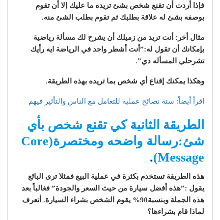
فإذا أردت أن تقنع شخص بشئ تريده ما عليك إلا أن تقوم
بوصفه بشئ له علاقة بطلبك ثم تقوم بطلب الشئ منه.
مثال أخر: أنت تريد من زميلك أن يشرح لك مسألة رياضية
بإمكانك أن تقول له:”أنت أشطر واحد في الرياضة ايه رأيك
تشرحلي المسأله دي”
.
وهكذا يمكنك إقناع أي شخص بما تريده بهذه الطريقة.
اقرأ أيضاً: ستة نصائح عملية للتعامل مع الناس والتأثير فيهم
الطريقة الثانية كي تقنع شخص بأي
شئ:رسالة واضحه ومختصرة(Core
.
Message)
هذه الطريقة تستخدم بكثرة في عملية البيع فمثلا ترى البائع
يقول :”هذه أفضل سيارة من حيث السعر والجودة” فغالباً بعد
هذه الجملة وبنسبة90% يقوم الشخص بشراء السيارة. أتعرف
لماذا قام بشراءها؟