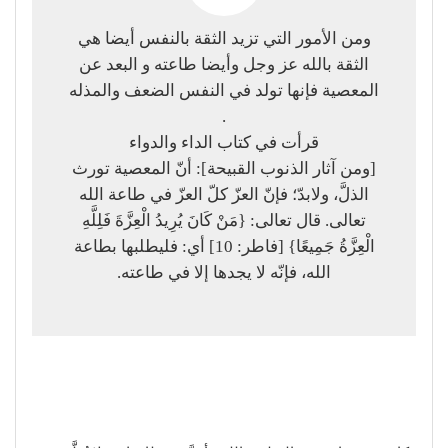
ومن الأمور التي تزيد الثقة بالنفس أيضا هي
الثقة بالله عز وجل وأيضا طاعته و البعد عن
المعصية فإنها تولد في النفس الضعف والمذله
.
قرأت في كتاب الداء والدواء
[ومن آثار الذنوب القبيحة]: أنّ المعصية تورث
الذلَّ، ولابدّ؛ فإنّ العزّ كلّ العزّ في طاعة الله
تعالى. قال تعالى: {مَنْ كَانَ يُرِيدُ الْعِزَّةَ فَلِلَّهِ
الْعِزَّةُ جَمِيعًا} [فاطر: 10] أي: فليطلبها بطاعة
الله، فإنّه لا يجدها إلا في طاعته.