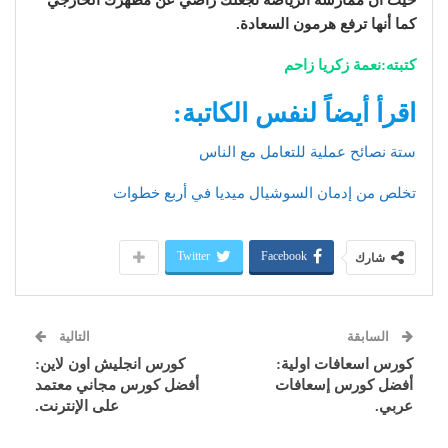
حيث أن ممارسة الرياضة تجعلك راضي عن مظهرك الخارجي
كما أنها ترفع هرمون السعادة.
كتبته:نعمة زكريا زاحم
اقرأ أيضاً لنفس الكاتبة:
ستة نصائح عملية للتعامل مع الناس
تخلص من إدمان السوشيال ميديا في أربع خطوات
Twitter
Facebook
شارك
السابقة
التالية
كورس اسعافات اولية:
كورس انجليش اون لاين:
أفضل كورس إسعافات
أفضل كورس مجاني معتمد
عربي.
على الإنترنت.