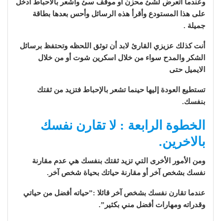
وعندما أتعرض لشئ محزن أو موقف سئ وأشعر بالاحباط أدخل
على هذا المستودع وأقرأ هذه الرسائل وأحس بعدها بطاقة
جميلة .
أنت كذلك عزيزي القارئ لابد أن توثق اللحظه وتحتفظ برسائل
الشكر والمدح سواء من خلال اسكرين شوت أو من خلال
الايميل حتى
تستطيع العودة إليها حينما تشعر بالإحباط فتزيد من ثقتك
بنفسك.
الخطوة الرابعة : لا تقارن نفسك
بالاخرين.
ومن الأمور الأخرى التي تزيد ثقتك بنفسك هي عدم مقارنة
نفسك بشخص آخر أو مقارنة حياتك بحياة شخص آخر.
عندما تقارن نفسك بشخص آخر قائلا :”حياته أفضل من حياتي
وقدراته ومهارات أفضل مني بكثير”.