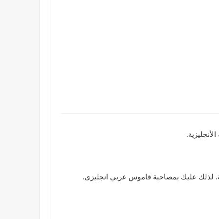
لأنجليزية.
هولة. لذلك عليك بمصاحبة قاموس عربي انجليزى.