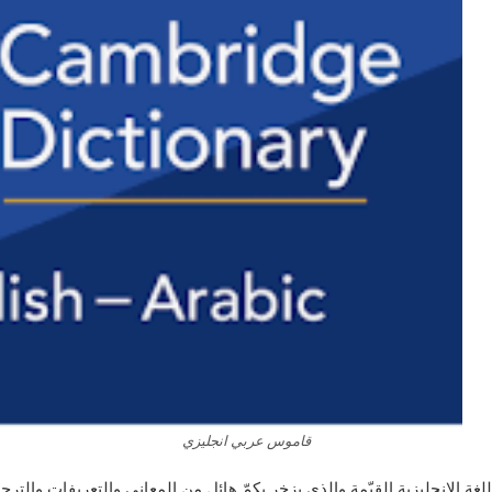
قاموس عربي انجليزي
 الإنجليزية القيّمة والذي يزخر بكمّ هائل من المعاني والتعريفات والترج