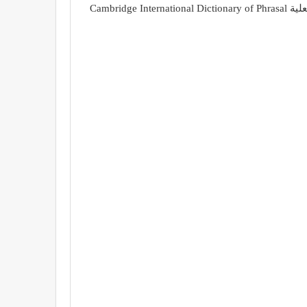
American English، قاموس كامبريدج للمتعلّمين Cambridge Learner’s Dictionary، قاموس كامبريدج العالمي لأشباه الجمل الفعلية Cambridge International Dictionary of Phrasal