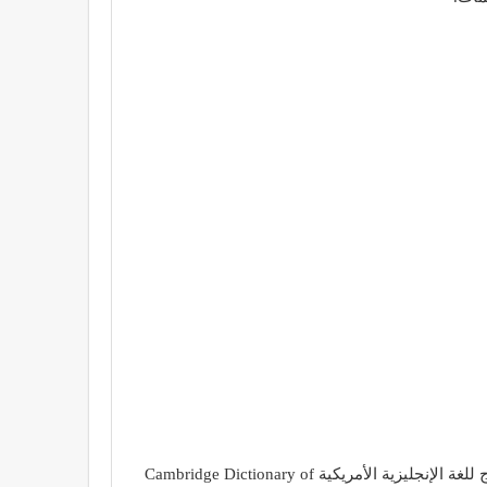
وبالإضافة إلى تاريخه العريق فالنسخة الإلكترونية من هذا القاموس تتميّز بأنّها مقسّمة إلى أربعة معاجم رئيسية: قاموس كامبريدج للغة الإنجليزية الأمريكية Cambridge Dictionary of