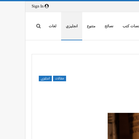
Sign In
صات كتب
نصائح
متنوع
انجليزي
لغات
مقالات
انجليزي