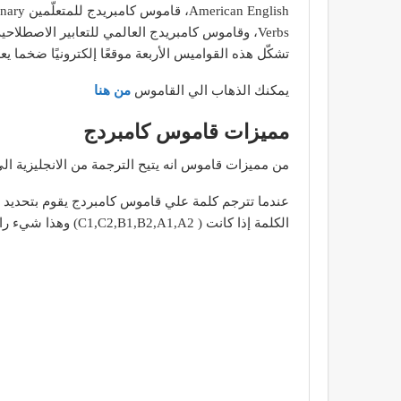
Verbs، وقاموس كامبريدج العالمي للتعابير الاصطلاحية Cambridge International Dictionary of Idioms.
تشكّل هذه القواميس الأربعة موقعًا إلكترونيًا ضخما يع
يمكنك الذهاب الي القاموس
من هنا
مميزات قاموس كامبردج
من مميزات قاموس انه يتيح الترجمة من الانجليزية الي ا
عندما تترجم كلمة علي قاموس كامبردج يقوم بتحديد
الكلمة إذا كانت ( C1,C2,B1,B2,A1,A2) وهذا شيء رائع.