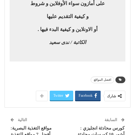
على أمازون سواء الأوفلاين و شروط
و كيفية التقديم عليها
أو الاونلاين و كيفية البدء فيها .
الكاتبة / ندى سعيد
افضل المواقع
Twitter
Facebook
شارك
السابقة
التالية
كورس محادثة انجليزي :
مواقع التغذية البصرية:
أشهر 10 كورسات محادثة
أفضل 7 مواقع للتغذية