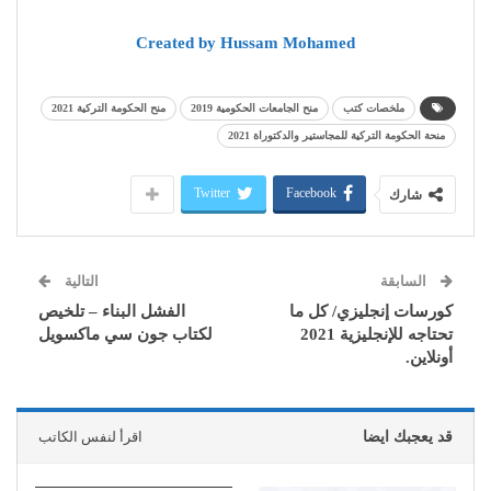
Created by Hussam Mohamed
ملخصات كتب
منح الجامعات الحكومية 2019
منح الحكومة التركية 2021
منحة الحكومة التركية للمجاستير والدكتوراة 2021
Twitter
Facebook
شارك
السابقة
التالية
كورسات إنجليزي/ كل ما
الفشل البناء – تلخيص
تحتاجه للإنجليزية 2021
لكتاب جون سي ماكسويل
أونلاين.
قد يعجبك ايضا
اقرأ لنفس الكاتب