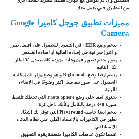
التطبيق وان لم يتوافق مع جهازك فعليك بتجربة نسخة اخري
من التطبيق حتي تعمل معك .
مميزات تطبيق جوجل كاميرا Google
Camera
يدعم وضع HDR+ في التصوير للحصول على افضل صور
و اكثر إحترافية في إضاءه العالية او اضاءه الشمس
يقوم بدعم تصوير فيديوهات بجودة 4K بمعدل 30 اطار
لكل الثانيه .
يدعم ايضا وضع Night mode و هو وضع يوفر لك إمكانية
الحصول على صور بتفاصيل اكثر وضوحًا في الإضاءه
الليلية .
يحتوي ايضا علي وضع Photo Sphere التي تجعلك تلتقط
صورة 360 درجة بالكامل وكأنك داخل كرة .
يدعم ايضا خاصية Playground التي توفر لك اشكال
تظهر في الكاميرات بالإعتماد الكلي على نظام الذكاء
الإصطناعي .
عندما تكون عدسات الكاميرا متسخة يقوم التطبيق