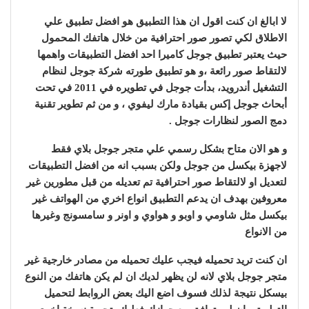
لا ابالغ ان كنت اقول ان هذا التطبيق هو افضل تطبيق علي
الاطلاق لكي تصور صور احترافية من خلال هاتفك المحمول
حيث يعتبر تطبيق جوجل كاميرا احد افضل التطبيقات واهمها
لالتقاط صور رائعة ،و هو تطبيق طورته شركة جوجل لنظام
التشغيل أندرويد، بدأت جوجل في تطويره في 2011 في تحت
أبحاث جوجل إكس بقيادة مارك ليفوي ، و من ثم تطوير تقنية
دمج الصور لنظارات جوجل .
و هو الان متاح بشكل رسمي علي متجر جوجل بلاي فقط
لاجهزة بيكسل من جوجل ولكن بسبب انه من افضل التطبيقات
لتعديل او لالتقاط صور احترافية تم تعديله من قبل مطورين غير
معروفين بهدف ان يدعم التطبيق انواع اخري من الهواتف غير
بيكسل مثل شاومي و اوبو و هواوي و اونر و سامسونج وغيرها
من الانواع
ان كنت تريد تحميله فيجب عليك تحميله من مصادر خارجية غير
متجر جوجل بلاي لانه لن يظهر لديك ان لم يكن هاتفك من النوع
بيسكل نتيجة لذلك فسوف اضع اليك بعض الروابط لتحميل