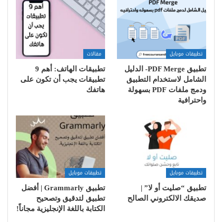
تطبيقات موبايل
مقالات
تطبيق PDF Merge- الدليل
تطبيقات الهاتف: أهم 9
الشامل لاستخدام التطبيق
تطبيقات يجب أن تكون على
ودمج ملفات PDF بسهولة
هاتفك
واحترافية
تطبيقات موبايل
تطبيقات موبايل
تطبيق “صليت أو لا” |
تطبيق Grammarly | أفضل
صديقك الالكتروني الصالح
تطبيق لتدقيق وتصحيح
الكتابة باللغة الإنجليزية مجاناً!