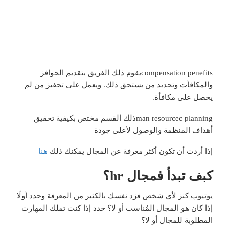
compensation penefitsيقوم ذلك الفريق بتقديم الحوافز
والمكافأت وتحديد من يستحق ذلك. ويعمل على تحفيز من لم
يحصل على مكافأة.
man resourcec planningذلك القسم مختص بكيفية تحقيق
أهداف المنظمة والوصول لأعلى جودة
إذا أردت أن تكون أكثر معرفة عن المجال يمكنك ذلك
هنا
كبف تبدأ فمجال hr؟
يوتيوب كنز لأي شخص فزد نفسك بالكثير من المعرفة وحدد أولًا
إذا كان هو المجال المُناسب أو لا؟ حدد إذا كنت تملك المهارت
المطلوبة للمجال أو لا؟