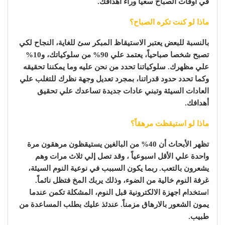
في أوقات الصباح سعياً وراء أهدافك.
ماذا لو كنت تكره الصباح؟
بالنسبة للبعض يعتبر الاستيقاظ المبكر سئ للغاية، النجاح لكي
تصبح شخصا صباحياً، يعتمد علي 90% من سلوكياتك، و10%
علي مظهرك. سلوكياتنا تحدد من نحن عليه وما يمكننا تحقيقه
وكما تحدد حدود قدراتنا، بمجرد تعديل وجهة نظرك للتغلب علي
العادات السيئة وتبني عادات جديدة تساعدك علي تحقيق
أهدافك.
ماذا لو استيقظت مرهقاً؟
تظهر الأبحاث أن 40% من البالغين يستيقظون مرهقون مرة
واحدة علي الأقل اسبوعياً ، وقد تصل إلي ثلاث مرات وهم
يشعرون بالتعب. ربما يكون السببب في نوعية النوم السيئة،
غرفة النوم خالية من الضوء، وذلك يربك المخ فتظل نائماً.
ا
ستخدام اجهزة الالكترونية قبل النوم، المشكلة تكمن عندما
يمون الشعور بالارهاق مزمناً. عندئذ عليك بطلب المساعدة من
طبيب.