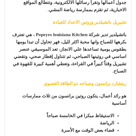
جدول أعمالها وتقرأ رسائلها الالكترونية، وتتطالع المواقع
الاخبارية، ثم تقزم بممارسة رياضة المشي.
تشيريل باتشيلدير وروتين الاعداد للقيادة
باتشيلدير تدير شركة Popeyes louisiana Kitchen ، هي تعترف
بكرهها للصباح وانها محبة اكثر لليل، فهر تحاول أن تبدا يومها
بطقوس يومية تساعدها علي الانجاز، تعد الموسيقي عنصر
اساسي في روتينها الصباحي، ثم تتناول إفطار صحي، وتقضي
تشيريل وقتاً كبيراً في القراءة، وتعطي أهمية كبيرة للقهوة في
الصباح.
ريتشارد برانسون وصباحه ذو الطاقة القصوي
هو رائد أعمال، يتكون روتين برانسون من ثلاث ممارسات
أساسية
الاستيقاظ مبكرا في الخامسة صباحاً
الرياضة
قضاء بعض الوقت مع الأسرة