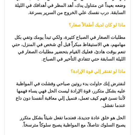
وضعه بعيداً عن متناول يدك، أهد المظر في أهدافك في الليلة
السابقة. درب نفسك علي الخروج من السرير بسرعة.
ماذا لو كان لديك أطفالاً صغار؟
مطلبات الصغار في الصباح كثيرة، ولكي تبدأ يومك وتفي بكل
مهامهم، هي الاستيقاظ مبكراً قبل أي شخص في المنزل، حتي
تنعم بوقت هادئ، فعليك القيام بتحضير مطلبات الصغار في
الليلة السابقة حتي تتفادي التأخير في الصباح.
ماذا لو تفتقر إلي قوة الإرادة؟
لنفترض إنك حاولت بدء روتين صباحي وفشلت في المواظبة
عليه بشكل متكرر، قوة الإرادة ليست الحل فهي يساء فهمها
لأننا نسئ فهم كيف تعمل، فنميل إلي معاقبة أنفسنا دون داع
عندما نفشل.
الحل هو خلق عادة جديدة، فعندما تفعل شيئاً بشكل متكرر
يصبح السلوك نتاصلاً، مع المواظبة يصبح سلوكاً مترسخاً.