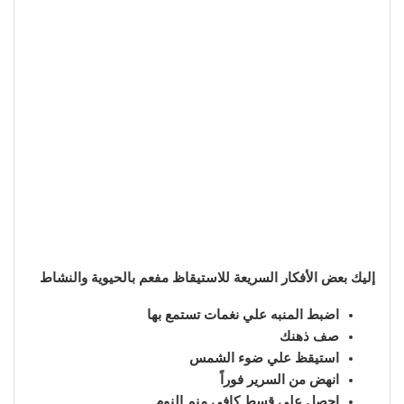
إليك بعض الأفكار السريعة للاستيقاظ مفعم بالحيوية والنشاط
اضبط المنبه علي نغمات تستمع بها
صف ذهنك
استيقظ علي ضوء الشمس
انهض من السرير فوراً
احصل علي قسط كافي منم النوم