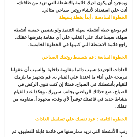
وبمجرد أن يكون لديك قائمة بالانشطة التي تزيد من طاقتك،
أنت علي استعداد لأنشاء روتين صباحي مثالي.
الخطوة السادسة : أبدأ بخطة بسيطة
قم بوضع خطة أنشطة سهلة التنفيذ ولو يتضمن خمسة أنشطة
سهلة، سيساعدك علي التغلب علي أي مقامة يفرضها عقلك.
راجع قائمة الانشطة التي كتبتها في الخطوة الخامسة.
الخطوة السابعة : قم بتبسيط روتينك الصباحي
العادات الجديدة تسبب دائما مقاومة داخلية. والسبب أن عقولنا
نبرمجة علي أداء ما اعتدنا علي القيام به. قم بتجهيز ما يلزمك
للقيام بأنشطتك في الصباح. فمثلا إن كنت تنوي الركض في
الصباح، ضع حذائك الرياضي بجانب سريرك، وهكذا عند القيام
بنشاط جديد في قائمتك توفيراً لأي وقت، مجهود أ, مقاومه من
عقلك.
الخطوة الثامنة : عود نفسك علي تسلسل العادات
رتب االأنشطة التي تريد ممارستها في قائمة قابلة للتطبيق، ثم