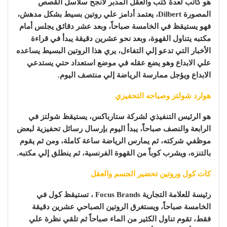
هو كاتب لعدة كتب والعقل المدبر لانجح سلاسل القصص
المصورة Dilbert، يعتمد أدامز علي روتين بسيط بشكل مدهش،
فهو يستيقظ في الخامسة صباحاً، وبعد عشر دقائق يجلس أمام
مكتبه يتناول القهوة، وبعد نحو عشرين دقيقة يبدأ في قراءة
الأخبار التي تدعو إلي التفاءل، يري هذا الروتين البسيط يساعده
علي الابداع وهو يضع عقله في موضع استعداد حتي يستدعي
الابداع ويؤجل ممارسة الرياضة إلي منتصف اليوم.
هوارد شولتز وصباحه التحفيزي
هو الرئيس التنفيذي لشركة ستارباكس، يستيقظ شولتز في
الرابعة والنصف صباحاً، يبدأ اليوم بإرسال رسائل تحفيزية لبعض
موظفي شركته، ثم يمارس الرياضة ساعة كاملة، ومن ثم يقوم
بالتنزه، ويشرب كوباً من القهوة الفرنسية، ثم ينطلق إلي مكتبه.
كات كول وروتين تحضير الجسم والعقل
رئيسة للعلامة التجارية Focus Brands ، تستيقظ كول في
الخامسة صباحاً، ويستغرق الروتين الصباحي عشرين دقيقة
فقط، تقوم تناول الكثير من الماء صباحاً ثم تلقي نظرة علي