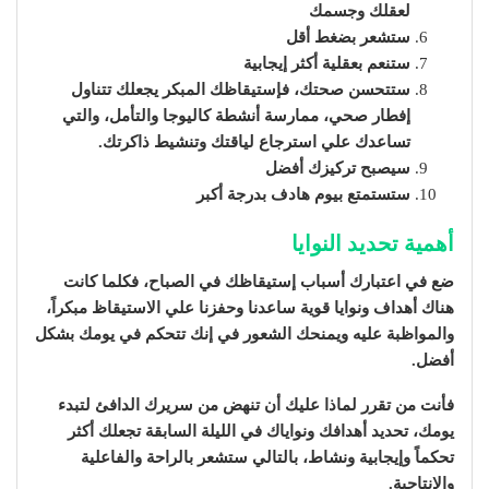
لعقلك وجسمك
ستشعر بضغط أقل
ستنعم بعقلية أكثر إيجابية
ستتحسن صحتك، فإستيقاظك المبكر يجعلك تتناول
إفطار صحي، ممارسة أنشطة كاليوجا والتأمل، والتي
تساعدك علي استرجاع لياقتك وتنشيط ذاكرتك.
سيصبح تركيزك أفضل
ستستمتع بيوم هادف بدرجة أكبر
أهمية تحديد النوايا
ضع في اعتبارك أسباب إستيقاظك في الصباح، فكلما كانت
هناك أهداف ونوايا قوية ساعدنا وحفزنا علي الاستيقاظ مبكراً،
والمواظبة عليه ويمنحك الشعور في إنك تتحكم في يومك بشكل
أفضل.
فأنت من تقرر لماذا عليك أن تنهض من سريرك الدافئ لتبدء
يومك، تحديد أهدافك ونواياك في الليلة السابقة تجعلك أكثر
تحكماً وإيجابية ونشاط، بالتالي ستشعر بالراحة والفاعلية
والإنتاجية.