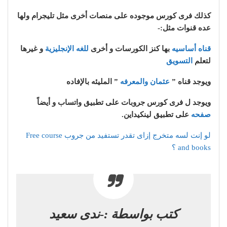
كذلك فرى كورس موجوده على منصات أخرى مثل تليجرام ولها
عده قنوات مثل:-
قناه أساسيه
بها كنز الكورسات و أخرى
للغه الإنجليزية
و غيرها
لتعلم
التسويق
ويوجد قناه ”
عثمان والمعرفه
” المليئه بالإفاده
ويوجد ل فرى كورس جروبات على تطبيق واتساب و أيضاً
صفحه
على تطبيق لينكيداين.
لو إنت لسه متخرج إزاى تقدر تستفيد من جروب Free course
and books ؟
كتب بواسطة :-ندى سعيد