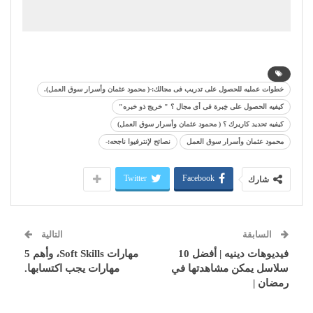
خطوات عمليه للحصول على تدريب فى مجالك:-( محمود عثمان وأسرار سوق العمل).
كيفيه الحصول على خِبرة فى أى مجال ؟ " خريج ذو خبره"
كيفيه تحديد كاريرك ؟ ( محمود عثمان وأسرار سوق العمل)
محمود عثمان وأسرار سوق العمل
نصائح لإنترفيوا ناجحه:-
Twitter
Facebook
شارك
السابقة
التالية
فيديوهات دينيه | أفضل 10
مهارات Soft Skills، وأهم 5
سلاسل يمكن مشاهدتها في
مهارات يجب اكتسابها.
رمضان |