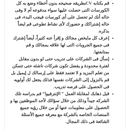
قم بكتابه CVبطريقه صحيحه بدون أخطاء وضع به كل
الكورسات التى حصلت عليها سواء مدفوعه أم لا وفى
حاله أنك لم تحصل على أى كورسات فيجب البدء، فى
حاله إشتراكك و حضورك لأى نشاط تطوعى قم ايضاً
بذكره.
إعرف كل مايخص مجالك و إقرأ عنه كثيراً، أيضاً إشترك
فى جميع الجروبات التى لها علاقه بمجالك و قم
بمتابعتها.
إسأل فى الشركات على تدريب حتى لو بدون مقابل
لفترة محدودة و يفضل تكون شركات ناشئه حتى تتمكن
من تعلم المزيد و لا تعتمد فقط على إرسالك ل إيميل بل
قم بالنزول إلى الشركات نفسها فذلك يجعل لك أولويه
فى الحصول على فرصه تدريب.
قبل ذهابك لمقابلة العمل ” الإنترفيوا” قم بدراسه تلك
الشركه جيداً وذلك من خلال سؤالك لأحد الموظفين بها و
الحصول على معلومات عنها أو من خلال رؤيه جميع
المنصات الخاصه بالشركة مع معرفه جميع الأسئلة
الشائعة فى ذلك المجال.