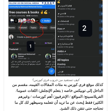
كيف تستفيد من جروب فرى كورس؟
كذلك موقع فرى كورس به مئات المقالات القيمه، مقسم من
الداخل إلى توبيكس خاصه ( بتعلم الإنجلش/ اللغات عموما/
الفريلانسينج/ المواقع / الإنترفيوز/ أهم كورسات / وغيرهم
الكثير) فقط إبحث عن ما تريد أن تتعلمه وسيظهر لك كل ما
تحتاجه حتى تتقن ذلك الشئ.