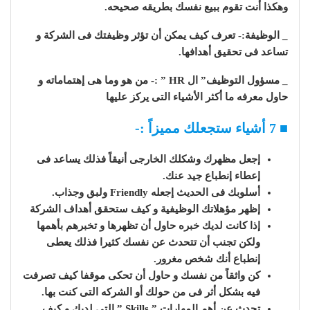
وهكذا أنت تقوم ببيع نفسك بطريقه صحيحه.
_ الوظيفة:- تعرف كيف يمكن أن تؤثر وظيفتك فى الشركة و
تساعد فى تحقيق أهدافها.
_ مسؤول التوظيف” ال HR ” :- من هو وما هى إهتماماته و
حاول معرفه ما أكثر الأشياء التى يركز عليها
■ 7 أشياء ستجعلك مميزاً :-
إجعل مظهرك وشكلك الخارجى أنيقاً فذلك يساعد فى
إعطاء إنطباع جيد عنك.
أسلوبك فى الحديث إجعله Friendly ولبق وجذاب.
إظهر مؤهلاتك الوظيفية و كيف ستحقق أهداف الشركة
إذا كانت لديك خبره حاول أن تظهرها و تخبرهم بأهمها
ولكن تجنب أن تتحدث عن نفسك كثيرا فذلك يعطى
إنطباع أنك شخص مغرور.
كن واثقاً من نفسك و حاول أن تحكى موقفا كيف تصرفت
فيه بشكل أثر فى من حولك أو الشركه التى كنت بها.
تحدث عن أهم المهارات ” Skills ” التى لديك و كيف