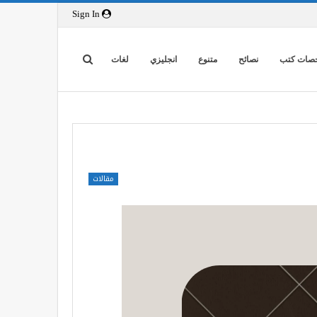
Sign In
صات كتب
نصائح
متنوع
انجليزي
لغات
مقالات