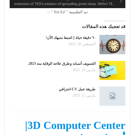
تيد التعليمية ” Ted Ed ” :-
قد تعجبك هذه المقالات
٦٠ دقيقة حياة || اضبط منبهك الآن!
أغسطس 28, 2022
التسويف أسبابه وطرق علاجه الوقاية منه 2023.
مارس 20, 2023
طريقة عمل CV احترافي
مارس 12, 2023
3D Computer Center|