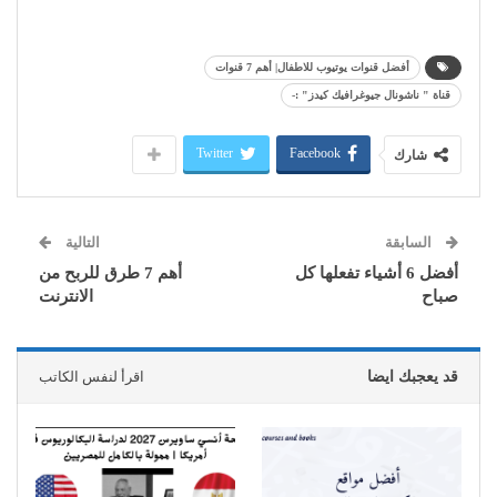
أفضل قنوات يوتيوب للاطفال| أهم 7 قنوات
قناة " ناشونال جيوغرافيك كيدز" :-
Twitter
Facebook
شارك
السابقة
التالية
أفضل 6 أشياء تفعلها كل
أهم 7 طرق للربح من
صباح
الانترنت
قد يعجبك ايضا
اقرأ لنفس الكاتب