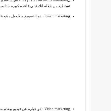
(Social media marketing)
تستطيع من خلاله انك تبنى قاعده كبيره جدا من ا
Email marketing : هو التسويق بالايميل ، هو عباره عن رسائل بريد إلكتروني يتم إرسالها إلى العميل المستهدف.
Video marketing : هو عباره عن فيديو بيقدم معلومة أو بيشجع الناس أنها تاخد قرار معين.