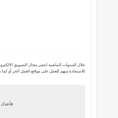
خلال السنوات الماضية انتشر مجال التسويق الالكترون
للاستفادة منهم للعمل على مواقع العمل الحر أو كما يطلق عليه باللغه الانجليزيه Freelance، 
فأعدك أ