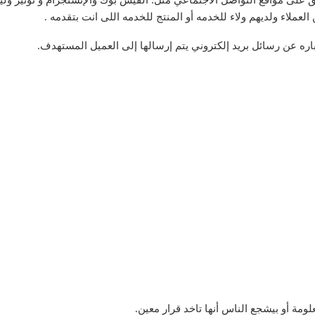
 : وهذا خاص بالتسويق على مواقع التواصل الاجتماعي مثل: الفيس بوك والإنستجرام و ت
لعملاء ولديهم ولاء للخدمه أو المنتج للخدمه اللى انت بتقدمه .