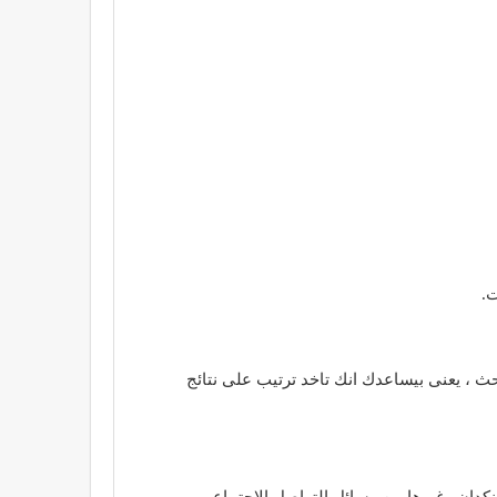
ت.
حركات البحث ، يعنى بيساعدك انك تاخد ترتيب على نتائج