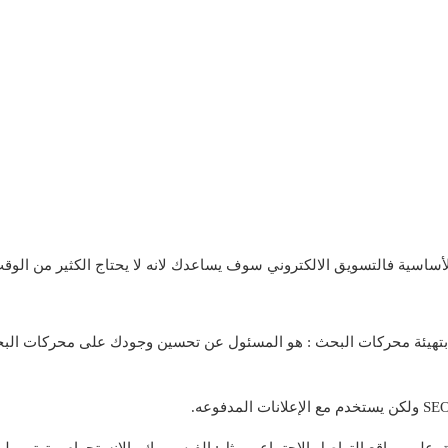
أساسية فالتسويق الالكتروني سوف يساعدك لانه لا يحتاج الكثير من الوق
SEO(Search engin) أو ما يعرف بتهيئة محركات البحث : هو المسئول عن تحسين وجودك على م