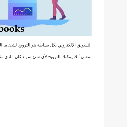
التسوبق الإلكتروني بكل بساطة هو الترويج لشئ ما الك
بمعنى أنك يمكنك الترويج لأى شئ سواء كان مادى مثل: ( 