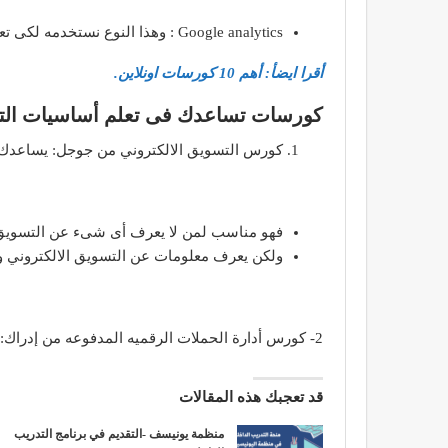
Google analytics : وهذا النوع نستخدمه لكى تعرف أداء موقعك الخاص، ويعطيك معلومات وبيانات بخصوص المستخدم.
أقرا ايضأ: أهم 10 كورسات اونلاين.
كورسات تساعدك فى تعلم أساسيات التس
كورس التسويق الالكتروني من جوجل: يساعدك 
فهو مناسب لمن لا يعرف أى شىء عن التسويق
ولكن يعرف معلومات عن التسويق الالكتروني و
2- كورس أدارة الحملات الرقميه المدفوعه من إدراك:
قد تعجبك هذه المقالات
منظمة يونيسف -التقديم في برنامج التدريب