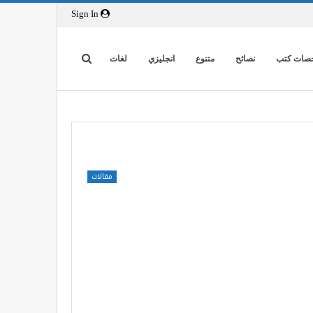
Sign In
صات كتب
نصائح
متنوع
انجليزي
لغات
مقالات