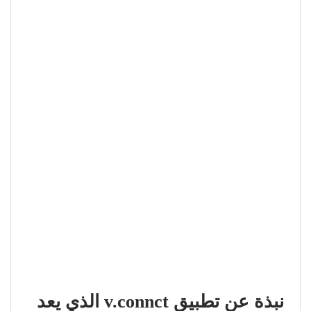
نبذة عن تطبيق v.connct الذي يعد