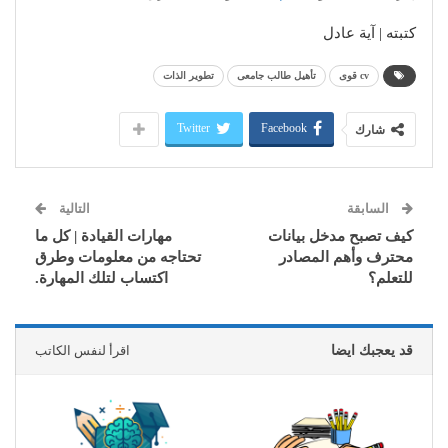
كتبته | آية عادل
cv قوى
تأهيل طالب جامعى
تطوير الذات
Twitter
Facebook
شارك
السابقة
التالية
كيف تصبح مدخل بيانات
مهارات القيادة | كل ما
محترف وأهم المصادر
تحتاجه من معلومات وطرق
للتعلم؟
اكتساب لتلك المهارة.
قد يعجبك ايضا
اقرأ لنفس الكاتب