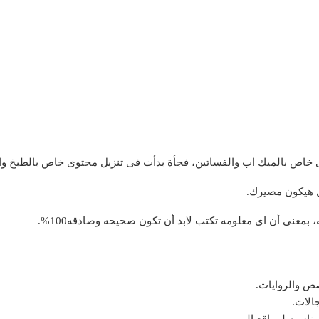
 خاص بالميك اب والفساتين، فجأة بدأت فى تنزيل محتوى خاص بالطبخ وال
هل هيكون مصيرك.
بمعنى أن اى معلومه تكتب لابد أن تكون صحيحه وصادقه100%.
قصص والروايات.
جالات.
ناسبه لمواقع الويب.