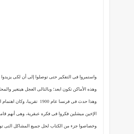
واستمروا فى التفكير حتى توصلوا إلى أن لكى يزيدوا 
وهذه الأماكن تكون ابعد؛ وبالتالى العجل هيتغير والم
وهذا حدث فى فرنسا عام 1900 تقريبا، وكان اهتمام الناس اللكبر بالاكل.
الإخين ميشلين فكروا فى فكره عبقرية، وهى أنهم قاموا بتأليف كتاب وأطلقوا عليه Michelin Guide تحدثوا في
وخصاصوا جزء من الكتاب لحل جميع المشاكل التى تواجه