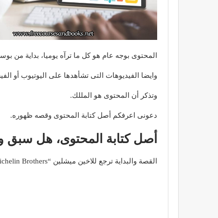
المحتوى بوجه عام هو كل ما ترآه يوميا، بداية من بوس
وايضا الفيديوهات التى تشأهدها على اليوتيوب أو 
وتذكر أن المحتوى هو المللك.
دعونى اعرفكم أصل كتابة المحتوى وقصه ظهوره.
أصل كتابة المحتوى، هل سبق 
القصة والبداية ترجع للاخين ميشلين “Michelin Brothers ” حيث كان هذان الآخين لديهم محل لبيع إطارات السيارات، وكانوا يريدون أن زيادة مبيعاتهم،