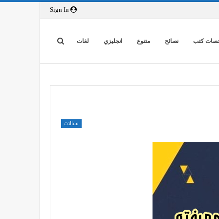
Sign In
صات كتب
نصائح
متنوع
انجليزي
لغات
مقالات