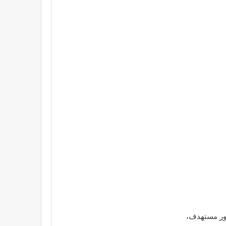
هور مستهدف،