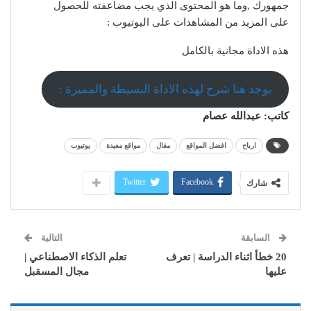
جمهورك ,وما هو المحتوى الذي يجب مضاعفته للحصول
على المزيد من المشاهدات على اليوتيوب :
هذه الاداة مجانية بالكامل
يوجد هنا شرح لهذه الاداة البسيطة والمميزة :
كاتب: عبدالله عصام
ارباح
افضل المواقع
مقال
مواقع مفيدة
يوتيوب
Twitter
Facebook
شارك
السابقة
التالية
20 خطأ اثناء الدراسة | تعرف
تعلم الذكاء الاصطناعي |
عليها
مجال المسقبل