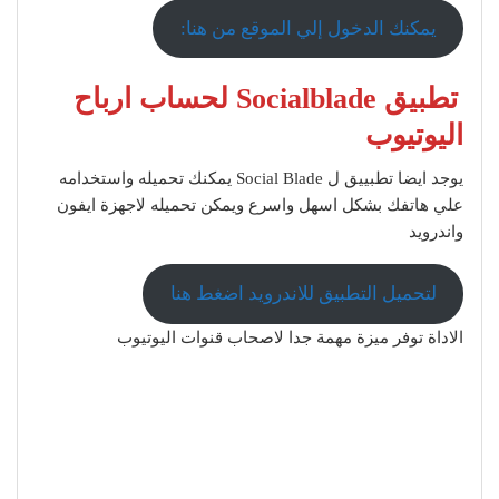
يمكنك الدخول إلي الموقع من هنا:
تطبيق Socialblade لحساب ارباح
اليوتيوب
يوجد ايضا تطبييق ل Social Blade يمكنك تحميله واستخدامه
علي هاتفك بشكل اسهل واسرع ويمكن تحميله لاجهزة ايفون
واندرويد
لتحميل التطبيق للاندرويد اضغط هنا
الاداة توفر ميزة مهمة جدا لاصحاب قنوات اليوتيوب