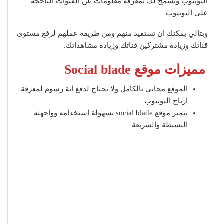
اليوتيوب ويسمح لك بمعرفة معلومات عن القنوات الناجحة
علي اليوتيوب
وبتالي يمكنك ان تستفيد منهم ومن طريقه عملهم لرفع مستوى
قناتك وزيادة مشتركين قناتك وزيادة مشاهداتك.
مميزات موقع Social blade
الموقع مجاني بالكامل ولا تحتاج لدفع اية رسوم لمعرفة
ارباح اليوتيوب
يتميز موقع social blade بسهولة استخدامه وواجهته
البسيطة والسريعة