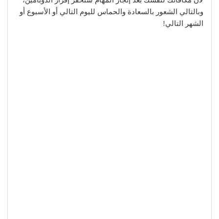
لأن مكافأتك لنفسك بعد إنجاز المهام ستحفز إفراز الدوبامين،
وبالتالي الشعور بالسعادة والحماس لليوم التالي أو الأسبوع أو
الشهر التالي!