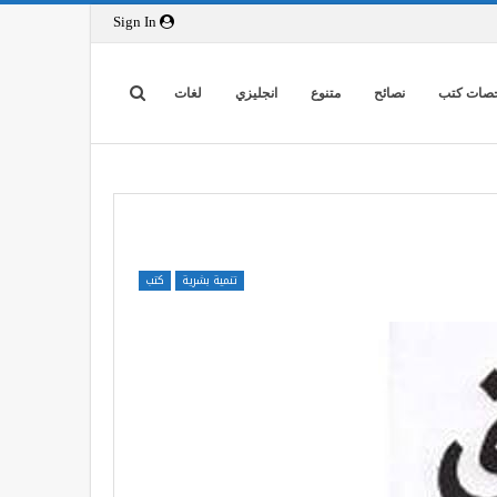
Sign In
صات كتب
نصائح
متنوع
انجليزي
لغات
تنمية بشرية
كتب