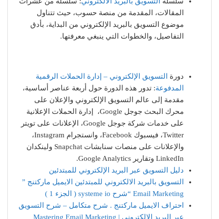
سلسلة
التسويق بالبريد الالكتروني
: سلسلة من عشرات
المقالات، المقدمة من منصة حسوب، حيث تتناول
موضوع التسويق بالبريد الإلكتروني من البداية، بأدق
التفاصيل، والخطوات التي ينبغي معرفتها.
دورة
التسويق الإلكتروني – إدارة الحملات الرقمية
المدفوعة
: تدور هذه الدورة حول أربعة عناصر أساسية،
مقدمة إلى عالم التسويق الإلكتروني والإعلان على
محرك البحث جوجل Google، إدارة الحملات الإعلانية
على خدمات شركة جوجل Google، الإعلانات على تويتر
Twitter، فيسبوك Facebook، وانستجرام Instagram،
والإعلانات على منصات سنابشات Snapchat ولينكدان
LinkedIn وتقارير Google Analytics.
دليل التسويق عبر البريد الإلكتروني للمبتدئين
التسويق بالبريد الالكتروني للمبتدئين الايميل ماركتنج ”
Email Marketing “شرح systeme io ( الجزء 1 )
احتراف الايميل ماركتنج . شرح متكامل – شرح التسويق
عبر البريد الالكتروني | Mastering Email Marketing