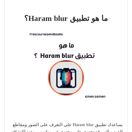
ما هو تطبيق Haram blur؟
يساعدك تطبيق Haram blur على التعرف على الصور ومقاطع
الفيديو التي قد تحتوي على محتوى غير مناسب، وعند اكتشافه