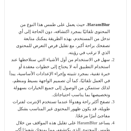
HaramBlur
، حيث يعمل على طمس هذا النوع من
المحتوى تلقائيًا بمجرد اكتشافه، دون الحاجة إلى أي
تدخل من المستخدم، بهذه الطريقة يمكنك متابعة
تصفحك براحة أكبر، مع تقليل فرص التعرض للمحتوى
الذي لا ترغب في رؤيته.
سهل في الاستخدام من أول الأشياء التي ستلاحظها عند
استخدام التطبيق أنه لا يحتاج إلى خطوات معقدة أو
خبرة تقنية، بمجرد تثبيته وإجراء الإعدادات الأساسية، يبدأ
في العمل تلقائيًا، كما أن تصميم الواجهة بسيط ومنظم،
لذلك ستتمكن من الوصول إلى جميع الخيارات بسهولة
وتخصيصها بما يناسب احتياجاتك.
تصفح أكثر راحة وهدوءًا عندما تستخدم الإنترنت لفترات
طويلة، قد يكون ظهور المحتوى غير المناسب بشكل
مفاجئ أمرًا مزعجًا.
يساعد HaramBlur على تقليل هذه المواقف من خلال
طمس المحتوى الذي يكتشفه، مما يمنحك شعورًا أكبر