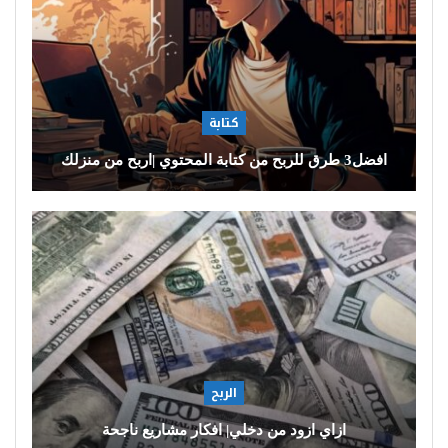
كتابة
افضل3 طرق للربح من كتابة المحتوي |اربح من منزلك
الربح
ازاي ازود من دخلي| افكار مشاريع ناجحة