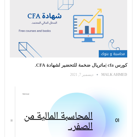
محاسبة و بنوك
كورس cfa |ماتريال ضخمة للتحضير لشهادة CFA.
MALK AHMED
ديسمبر 7, 2021