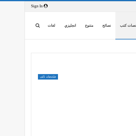
Sign In
صات كتب
نصائح
متنوع
انجليزي
لغات
ملخصات كتب