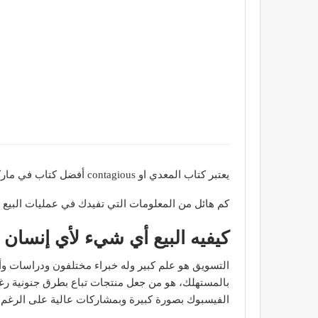
يعتبر كتاب المعدي او contagious أفضل كتاب في ماركتنيج لعام 2014 حسب رأي مجله time الامريكيه ستجد فيه
كم هائل من المعلومات التي تفيدك في عمليات البيع 
كيفيه البيع أي شيء لأي إنسان 
التسويق هو علم كبير وله خبراء مختلفون ودراسات و
بالمستهلك، هو من جعل منتجات تباع بطرق جنونية رغم
الفيسبوك بصورة كبيرة وبمشاركات عالية على الرغ