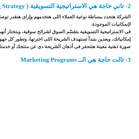
2- تاني حاجة هي الاستراتيجية التسويقية ( Marketing Strategy )
الشركة هتحدد ببساطة نوعية العملاء اللى هتخدمهم وإزاى هتقدر تو
اإنمكانيات الموجودة.
فى الاستراتيجية التسويقية بتقسّم السوق لشرائح سوقية، وبتختار أ
إمكانياتك، وبعدين بتبدأ تستهدف الشريحة اللى اخترتها، وتطور كل ج
صورة ذهنية معينة هتتحفر فى أذهان الشريحة دى عن منتجك أو خدمتك واللي ب
3- تالت حاجة هي الــ Marketing Programs