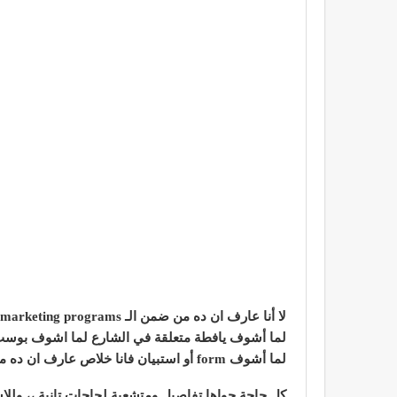
لا أنا عارف ان ده من ضمن الـ marketing programs خلاص ..
لما أشوف يافطة متعلقة في الشارع لما اشوف بوست عالـ Facebook د
لما أشوف form أو استبيان فانا خلاص عارف ان ده من ضمن الـ Market Research اللي بيتعمل عشان نعرف نحدد الوجهة بتاعتنا بالظبط ونعرف احنا ماشيين صح ولا غلط ..
كل حاجة جواها تفاصيل ومتشعبة لحاجات تانية ،، ول