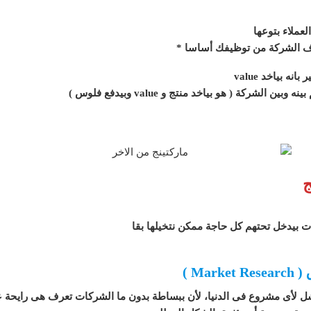
دف الشركة من توظيفك أساسا *
بياخد value
شركة ( هو بياخد منتج و value وبيدفع فلوس )
ج
ل لأى مشروع فى الدنيا، لأن ببساطة بدون ما الشركات تعرف هى رايحة ع