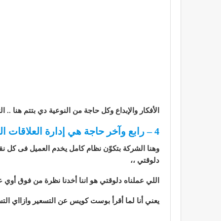
الأفكار والإبداع وكل حاجة من النوعية دي بتتم هنا ..
4 – رابع وآخر حاجة هي إدارة العلاقات المربحة اللي بين الشركة وبين الـ customers بتوعها ..
وهنا الشركة بتكوّن نظام كامل يخدم العميل فى كل نق
دلوقتي ،،
اللي عملناه دلوقتي هو اننا أخدنا نظرة من فوق أوي على الـ Marketing بشكل عام ،، وبالمناسبة احنا كده حلينا المشكلة وا
يعني أنا لما أقرأ بوست كويس عن التسعير وازااي الت