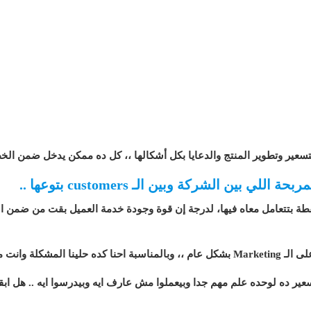
 التسعير وتطوير المنتج والدعايا بكل أشكالها ،، كل ده ممكن يدخل ضمن الخ
طة بتتعامل معاه فيها، لدرجة إن قوة وجودة خدمة العميل بقت من ضمن الم
نت مش واخد بالك
سعير ده لوحده علم مهم جدا وبيعملوا مش عارف ايه وبيدرسوا ايه .. هل ا