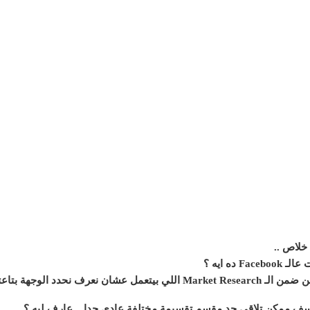
ه ايه ؟
لاسف ممكن تلاقي حد مقسم تقسيمة مختلفة عادي جدا .. عارف ليه ؟