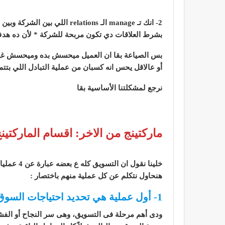
2- انك تـ manage الـ relations اللي بين الشركة وبين العملاء بتوعها
بشرط العلاقات دي تكون مربحة للشركة * لأن ده ه
بس الصياعة بقا ان العميل ميحسش بده وميحسش غير بانه 
أو عالاقل يحس انه كسبان من عملية التبادل اللي بتتم بينه وبين ال
نرجع لمشكلتنا الأساسية بقا
ماركتينج من الاخر: اقسام الماركتين
خلينا نقول ان التسويق كله ع بعضه عبارة عن 4 عمليات بيدخل تحتهم كل حاجة ممكن نتخيلها بقا
هنحاول نتكلم عن كل عملية منهم باختصار :
1- أول عملية هي تحديد احتياجات السوق ( Market Research )
ودى أهم مرحلة فى التسويق، وهى سر النجاح أو الفش