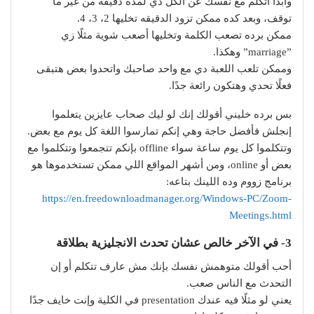
وابدأ اتكلم مع نفسك عن الكل دي لمده دقيقة من غير ما
توقف، وبعد كده ممكن تزود الدقيقه تخليها 2، 3، 4.
ممكن برده تصعب الكلمة وتخليها أصعب شوية مثلًا زي
”marriage” وهكذا.
وممكن تلعب اللعبة دي مع واحد صاحبك واتحدوا بعض هتبقى
فعلًا تحدي وهتكون رائعة جدًا.
بس برده خليني أقولك إنك لو ليك صحاب عايزين يتعلموا
إنجلش فأفضل حاجة وهي إنكم تمارسوا اللغة كل يوم مع بعض.
وتتكلموا كل يوم ساعة سواء offline بإنكم تتجمعوا وتتكلموا مع
بعض أو online، ومن أشهر المواقع اللي ممكن تستخدموها هو
برنامج زووم وده اللينك بتاعه:
https://en.freedownloadmanager.org/Windows-PC/Zoom-
Meetings.html
3- في الآخر خالص عشان
تحدث الانجليزية بطلاقة
أحب أقولك متوهمش نفسك بإنك مش عارف تتكلم أو إن
التحدث مع الناس صعب.
يعني لو مثلًا فيه عندك presentation في الكلية وإنت خايف جدًا