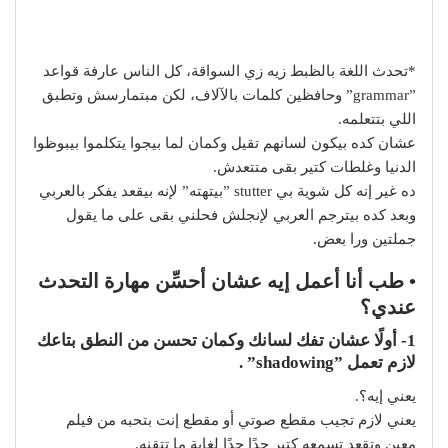
*تحدث اللغة بالظبط زيه زي السواقة، كل الناس عارفة قواعد
”grammar” وحافظين كلمات بالآلاف، لكن مبتمارسش وتطبق
اللي بتتعلمه.
عشان كده بيكون لسانهم تقيل وكمان لما بيجوا يتكلموا بيبوظوا
الدنيا وغلطات كتير بقى متتعدش.
ده غير إنه كل شوية بي stutter ”بيتهته” لإنه بيقعد يفكر بالعربي
وبعد كده بيترجم العربي لإنجلش فحلني بقى على ما يقول
جملتين ورا بعض.
• طب أنا أعمل إيه عشان أحسِّن مهارة التحدث
عندي؟
1- أولًا عشان تفك لسانك وكمان تحسن من النطق بتاعك
لازم تعمل ”shadowing” .
يعني إيه؟.
يعني لازم تجيب مقطع صوتي أو مقطع إنت بتحبه من فيلم
معين وتقعد تسمعه كتير جدًا جدًا لغاية ما تتقنه.