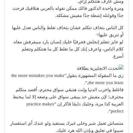
ومش عارف هتتكلم إزاي.
ومرة واحدة الدكتور قالك ممكن تقوله بالعربي هتلاقيك فرحت
جدًا وقولتله إشطة جدًا مفيش مشكلة.
كل الناس بتخاف تتكلم عشان بتخاف تغلط والناس تعدل عليها
أو تتريق عليها>
لو عايز تتعلم إنجلش فحرفيًا خليك إنسان بارد مبيفرقش معاه
كلام الناس، واعرف إنك كل ما تغلط كل ما هتتكلم وتتعلم
أسرع.
زي ما المقولة المشهورة بتقول”the more mistakes you make
,the more you learn“.
فاغلط واخرب الدنيا وإنت هتبقي سواق محترم، أقصد متكلم
محترف؛ لإن مفيش حد بيبقى سواق على وضعه إلا لما بيخبط
العربية كذا مرة، وخليك دايمًا فاكر إن “practice makes
perfect“.
متنساش تعمل شير وخلي غيرك يستفيد ولو عندك أي استفسار
سيبوا في تعليق وبإذن الله هرد عليك.