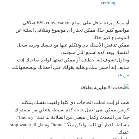
verbling
أو ممكن برده تدخل على موقع ESL conversation هتلاقي
مواضيع كتير جدًا، ممكن تختار أي موضوع وهتلاقي أسئلة عن
الموضوع كتير جدًا.
ممكن تناقش الأسئلة دي وتتكلم عنها مع نفسك وبرده سجل
لنفسك وبعد كده اسمع اللي سجلته.
وحاول تشوف إيه أخطائك أو ممكن تبعتها لواحد صاحبك إنت
شايف إنه أحسن منك وتخليه يقولك على أخطائك ويصححهالك.
من هنا
طب لو إنت عملت الحاجات دي كلها ولقيت نفسك بتتكلم
كويس ممكن بقى تعمل حاجه كده بسيطة هتعلي من مستواك
جدًا في التحدث وكمان هيعلي من الطلاقة بتاعتك ”fluency“.
ببساطة اختار أي كلمة ولتكن مثلًا “home” وشغل الـ stop watch
عندك.