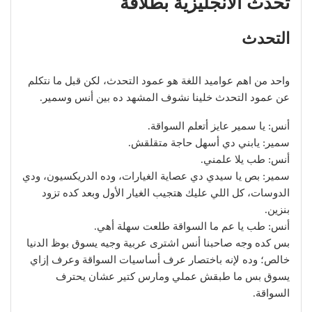
تحدث الانجليزية بطلاقة
التحدث
واحد من اهم عواميد اللغة هو عمود التحدث، لكن قبل ما نتكلم
عن عمود التحدث خلينا نشوف المشهد ده بين أنس وسمير.
أنس: يا سمير عايز أتعلم السواقة.
سمير: يابني دي أسهل حاجة متقلقش.
أنس: طب يلا علمني.
سمير: بص يا سيدي دي عصاية الغيارات، وده الدريكسيون، ودي
الدوسات، كل اللي عليك هتجيب الغيار الأول وبعد كده تزود
بنزين.
أنس: طب يا عم ما السواقة طلعت سهلة أهي.
بس كده وجه صاحبنا أنس اشترى عربية وجيه يسوق بوظ الدنيا
خالص؛ وده لإنه باختصار عرف أساسيات السواقة وعرف إزاي
يسوق بس ما طبقش عملي ومارس كتير عشان يحترف
السواقة.