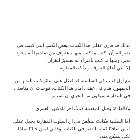
لذلك قد قارنَ عقلي هذا الكتابَ ببعضِ الكتبِ التي كتبت في
تدبر القرآن، كتب ما كتب منها باعتراف من صاحبها أنه مجرد
تدبر، ومنها ما كتب بافتراءِ أنه تفسيرٌ للقرآن.
إلا أنني أعلمُ الفارق، وبدأتُ بالمقارنة.
مع أول كتاب في السلسلةِ قد فضّل على سائر كتب التدبرِ من
الجمهور، هدم في عقلي أمام هذا الكتاب، فوجدتُ أن متابعتي
في المقارنة سيكون من الخزيِ أن تستمر.
وكالعادة؛ يحتل المقدمة كتابٌ آخر للدكتور العمري.
أما السلبية فكانتْ تتلخَّصُ في أن أسلوبَ المقارنة يجعل عقلي
ليسَ صافيًا كفاية للتدبر في الكتاب، وقلبي ليسَ خاليًا تمامًا
لكي يتمكن منه.