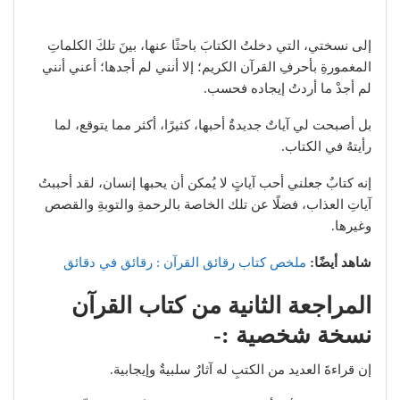
إلى نسختي، التي دخلتُ الكتابَ باحثًا عنها، بينَ تلكَ الكلماتِ
المغمورةِ بأحرفِ القرآن الكريم؛ إلا أنني لم أجدها؛ أعني أنني
لم أجدْ ما أردتُ إيجاده فحسب.
بل أصبحت لي آياتٌ جديدةٌ أحبها، كثيرًا، أكثر مما يتوقع، لما
رأيتهُ في الكتاب.
إنه كتابٌ جعلني أحب آياتٍ لا يُمكن أن يحبها إنسان، لقد أحببتُ
آياتِ العذاب، فضلًا عن تلك الخاصة بالرحمةِ والتوبةِ والقصص
وغيرها.
شاهد أيضًا:
ملخص كتاب رقائق القرآن : رقائق في دقائق
المراجعة الثانية من كتاب القرآن
نسخة شخصية
:-
إن قراءةَ العديد من الكتبِ له آثارٌ سلبيةٌ وإيجابية.