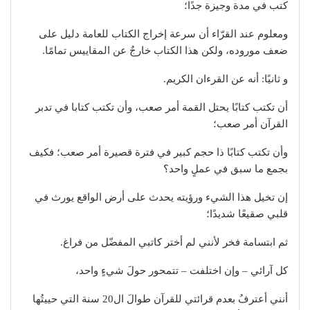
كتب في مدة وجيزة جدًا؛
ومعلوم عند القرّاء أن سرعة إخراج الكتاب للعامة دليل على
ضعف موروده، ولكن هذا الكتاب خارجٌ عن المقاييس تمامًا.
و ثانيًا: أنه عن القرءان الكريم.
أن تكتب كتابًا يحتل القمة أمر صعب، وأن تكتب كتابا في تدبر
القرآن أمر صعب؛
وأن تكتب كتابًا ذا حجم كبير في فترة قصيرة أمر صعب؛ فكيف
بجمع ما سبق في عملٍ واحد؟
إن تخيل هذا الشيء ورؤيته يحدث على أرض الواقع يورث في
قلبي صقيعًا شديدًا؛
ثم ابتسامة فخر لأنني لم أختر كاتبي المفضّل من فراغ.
كل آرائي – وإن اختلفت – تتمحور حولَ شيءٍ واحد،
أنني أعترفُ بعدم قرائتي للقرآن طوالَ ال20 سنة التي حييتُها