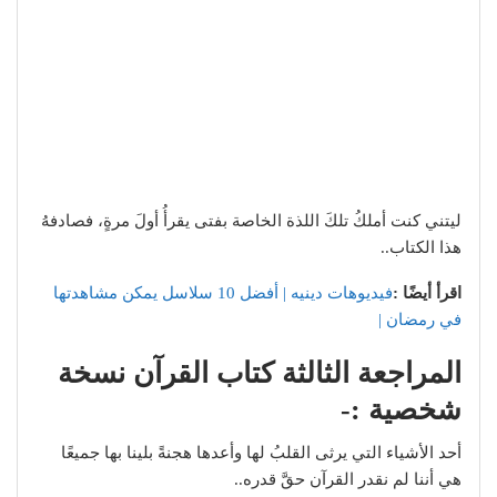
ليتني كنت أملكُ تلكَ اللذة الخاصة بفتى يقرأُ أولَ مرةٍ، فصادفهُ
هذا الكتاب..
اقرأ أيضًا :
فيديوهات دينيه | أفضل 10 سلاسل يمكن مشاهدتها
في رمضان |
المراجعة الثالثة كتاب القرآن نسخة
شخصية :-
أحد الأشياء التي يرثى القلبُ لها وأعدها هجنةً بلينا بها جميعًا
هي أننا لم نقدر القرآن حقَّ قدره..