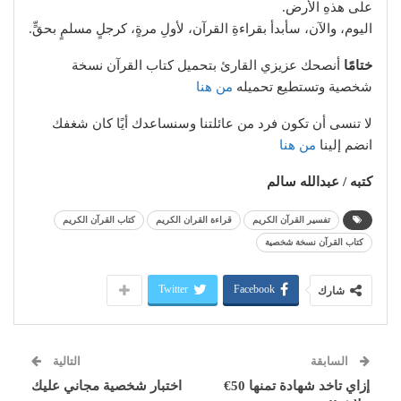
على هذهِ الأرض.
اليوم، والآن، سأبدأ بقراءةِ القرآن، لأولِ مرةٍ، كرجلٍ مسلمٍ بحقٍّ.
ختامًا
أنصحك عزيزي القارئ بتحميل كتاب القرآن نسخة
شخصية وتستطيع تحميله
من هنا
لا تنسى أن تكون فرد من عائلتنا وسنساعدك أيًا كان شغفك
انضم إلينا
من هنا
كتبه / عبدالله سالم
تفسير القرآن الكريم
قراءة القران الكريم
كتاب القرآن الكريم
كتاب القرآن نسخة شخصية
Twitter
Facebook
شارك
السابقة
التالية
إزاي تاخد شهادة تمنها 50€
اختبار شخصية مجاني عليك