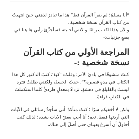
“أنا مسلمٌ؛ لم يقرأ القرآن قط” هذا ما تبادرَ لذهني حينَ انتهيتُ
من كتاب القرآن نسخة شخصية ..
و لأن هذا الكتاب رائعًا و لأنني أحببته فسأجزِّئ رأيي ها هنا في
بضعِ جزئيات:-
المراجعة الأولي من كتاب القرآن
نسخة شخصية
:-
كنتُ متشوقًا في بادئ الأمر؛ وقلتُ: “كيفَ كتبَ الدكتور كل هذا
الكتاب في مدةٍ قصيرة؟”، خفتُ الحسدَ، ولكنني ظللتُ فترة
ليستْ بالقليلةِ في دهشةٍ، تزدادُ بمعدلٍ طرديٍّ كلما استكملتُ
في الكتابِ قراءةً.
ولكن لا أخفيكم سرًا ؛ كنتُ متأكدًا أني سأجدُ رسائلي في الآيات
التي أردتها فقط، نعم؛ أنا أحب بعضَ الآيات بشدة؛ لذلك كنت
أحاولُ أن أسرعَ بعيناي حتى أصلَ إلى هناك.