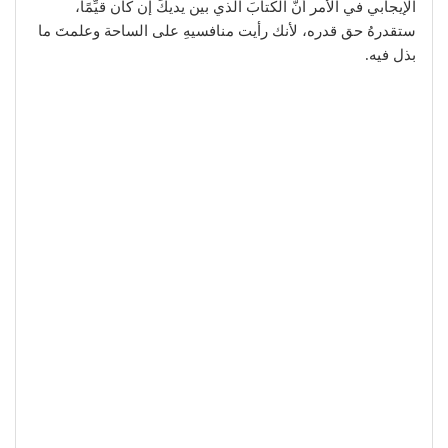
الإيجابي في الأمر أنّ الكتابَ الذي بين يديكَ إن كان قيِّمًا،
ستقدرهُ حق قدره، لأنك رأيت منافسيهِ على الساحة وعلمتَ ما
بذل فيه.