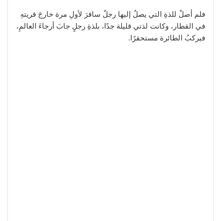
فلم أصلْ للذةِ التي يصلُ إليها رجلٌ سافرَ لأولِ مرة خارجَ قريتهِ
في القطار، وكانت لذتي قليلة جدًا، بلذةِ رجلٍ جابَ أرجاءَ العالمِ،
فيركبُ الطائرة مستحقرًا.