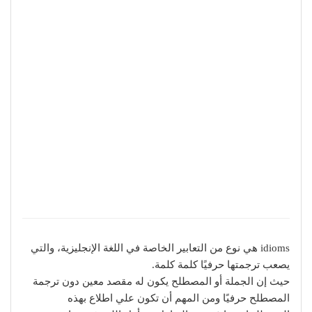
idioms هي ﻧﻮﻉ ﻣﻦ ﺍﻟﺘﻌﺎﺑﻴﺮ ﺍﻟﺨﺎﺻﺔ ﻓﻲ ﺍﻟﻠﻐﺔ ﺍلإنجليزية، ﻭﺍﻟﺘﻲ
ﻳﺼﻌﺐ ﺗﺮﺟﻤﺘﻬﺎ ﺣﺮﻓﻴًﺎ ﻛﻠﻤﺔ ﻛﻠﻤﺔ.
ﺣﻴﺚ إﻥ ﺍﻟﺠﻤﻠﺔ أو ﺍﻟﻤﺼﻄﻠﺢ ﻳﻜﻮﻥ ﻟﻪ ﻣﻘﺼﺪ ﻣﻌﻴﻦ ﺩﻭﻥ ﺗﺮﺟﻤﺔ
ﺍﻟﻤﺼﻄﻠﺢ ﺣﺮﻓﻴًﺎ وﻣﻦ ﺍﻟﻤﻬﻢ أن ﺗﻜﻮﻥ ﻋﻠﻲ ﺍﻃﻼﻉ بهذه