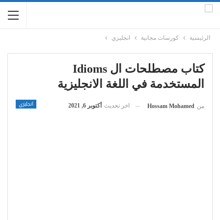
الرئيسية
كورسات مجانية
انجليزي
كتاب ﻣﺼﻄﻠﺤﺎﺕ ﺍﻝ Idioms
ﺍﻟﻤﺴﺘﺨﺪﻣﺔ ﻓﻲ ﺍﻟﻠﻐﺔ ﺍﻻﻧﺠﻠﻴﺰﻳﺔ
انجليزي
اخر تحديث
أكتوبر 6, 2021
من
Hossam Mohamed