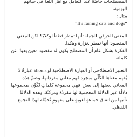
ﺍﻟﻤﺼﻄﻠﺤﺎﺕ ﺧﺎﺻًﺔ ﻋﻨﺪ ﺍﻟﺘﻌﺎﻣﻞ ﻣﻊ ﺃﻫﻞ ﺍﻟﻠﻐﺔ ﻓﻲ ﺣﻴﺎﺗﻬﻢ
ﺍﻟﻴﻮﻣﻴﺔ.
مثال:
“It’s raining cats and dogs”
المعنى الحرفي للجملة: أﻧﻬﺎ ﺗﻤﻄﺮ قططًا ﻭكلابًا! ﻟﻜﻦ ﺍﻟﻤﻌﻨﻲ
ﺍﻟﻤﻘﺼﻮﺩ: أﻧﻬﺎ ﺗﻤﻄﺮ ﺑﻐﺰﺍﺭﺓ ﻭﻫﻜﺬﺍ.
ﺍﻟﻔﻜﺮﺓ ﺑﺸﻜﻞ ﻋﺎﻡ أﻥ ﺍﻟﻤﺼﻄﻠﺢ ﻳﻜﻮﻥ ﻟﻪ ﻣﻘﺼﻮﺩ ﻣﻌﻴﻦ ﺑﻌﻴﺪًا ﻋﻦ
ﻛﻠﻤﺎﺗﻪ.
التعبير الاصطلاحي أو العبارة الاصطلاحية او idioms عبارةٌ لا
يُفهم معناها الكُلِّي بمجرد فهم معاني مفرداتها، وضمِّ هذه
المعاني بعضها إلى بعض. فهي مجموعة كلماتٍ تُكَوِّن بمجموعها
دلالًة غير الدلالة المعجمية لها مفردًة ومركبًة، وهذه الدلالةُ
تأتيها من اتفاق جماعةٍ لغويةٍ على مفهومٍ تُحمِّله لهذا التجمع
اللفظي.