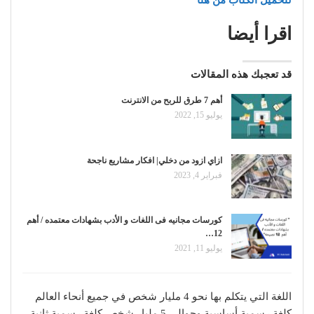
لتحميل الكتاب من هنا
اقرا أيضا
قد تعجبك هذه المقالات
أهم 7 طرق للربح من الانترنت
يوليو 15, 2022
ازاي ازود من دخلي| افكار مشاريع ناجحة
فبراير 4, 2023
كورسات مجانيه فى اللغات و الأدب بشهادات معتمده / أهم
12…
يوليو 11, 2021
اللغة التي يتكلم بها نحو 4 مليار شخص في جميع أنحاء العالم
كلغة رسمية أساسية وحوالي 5 مليار شخص كلغة رسمية ثانية