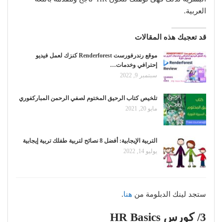
العربية.
قد تعجبك هذه المقالات
موقع رندرفورست Renderforest كنزك لعمل فيديو
إحترافي وخدمات…
سبتمبر 9, 2022
تلخيص كتاب الرحيق المختوم لصفي الرحمن المباركفوري
مايو 20, 2021
التربية الإيجابية: أفضل 8 نصائح لتربية طفلك تربية إيجابية
يوليو 14, 2022
ستجد لينك الدبلومة من
هنا
.
3/ كورس HR Basics