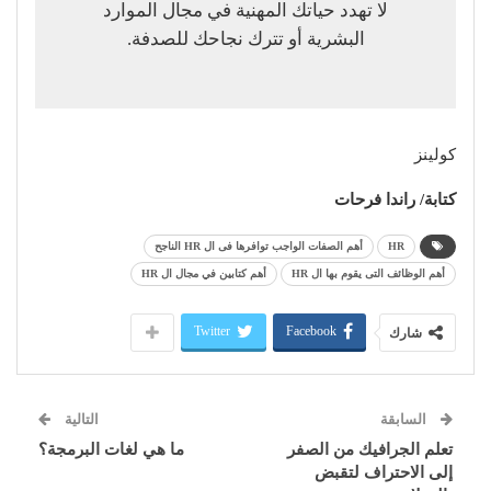
لا تهدد حياتك المهنية في مجال الموارد
البشرية أو تترك نجاحك للصدفة.
كولينز
كتابة/ راندا فرحات
HR
أهم الصفات الواجب توافرها فى ال HR الناجح
أهم الوظائف التى يقوم بها ال HR
أهم كتابين في مجال ال HR
Twitter
Facebook
شارك
السابقة
التالية
تعلم الجرافيك من الصفر
ما هي لغات البرمجة؟
إلى الاحتراف لتقبض