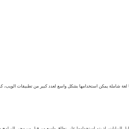
ها لغة شاملة يمكن استخدامها بشكل واسع لعدد كبير من تطبيقات الويب، كما
نات، إذ يتم استخدامها على نطاق واسع من قبل مبرمجي البرامج والإحصائيين وعلما