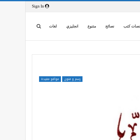
Sign In
صات كتب
نصائح
متنوع
انجليزي
لغات
رسم و فنون
مواقع مفيدة