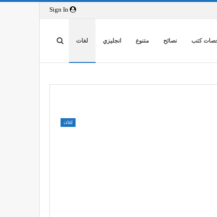
Sign In
صات كتب
نصائح
متنوع
انجليزي
لغات
لغات