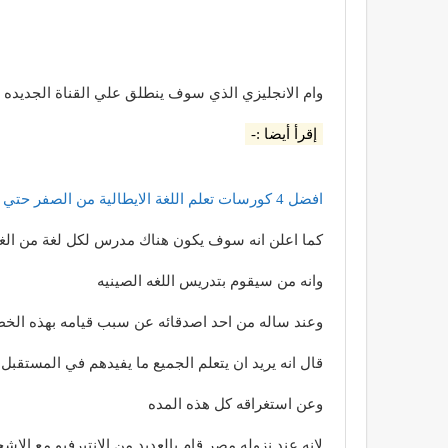
وام الانجليزي الذي سوف ينطلق علي القناة الجديد
إقرأ أيضا :-
افضل 4 كورسات تعلم اللغة الايطالية من الصفر حتي الاحتراف مجانا
كما اعلن انه سوف يكون هناك مدرس لكل لغة من الغ
وانه من سيقوم بتدريس اللغه الصينيه
وعند ساله من احد اصدقائه عن سبب قيامه بهذه الخط
قال انه يريد ان يتعلم الجميع ما يفيدهم في المستقب
وعن استغراقه كل هذه المده
لانه عند نزوله مصر قام بالعديد من الانتيرفيو مع الا