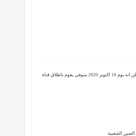
شركة طليق يوم احتفال ابراهيم عادل بقناته علي اليوتيوب انها اصبحت القناة الاكبر في العالم كا قناة تعليمية مملوكه لافراد اعلن انه يوم 10 اكتوبر 2020 سوفي يقوم باطلاق قناة
الصين الشعبية