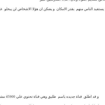
 يستفيد الناس منهم بقدر الامكان و يضكن ان هؤلا الاشخاص لن يبخلو ع
و قد اطلق قناة جديده باسم طليق وهي قناة تحتوي علي 45900 مشترك في اول يوم لها علي اليوتيوب