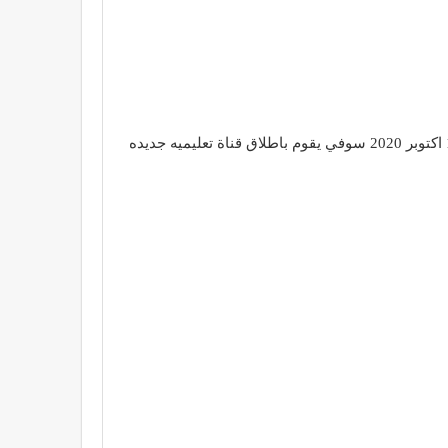
يوم احتفال ابراهيم عادل بقناته علي اليوتيوب انها اصبحت القناة الاكبر في العالم كا قناة تعليمية مملوكه لافراد اعلن انه يوم 10 اكتوبر 2020 سوفي يقوم باطلاق قناة تعليميه جديده