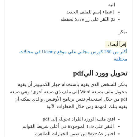
إليه
إعطاء إسم للملف الجديد
ثمّ النّقر على زر Save لحفظه
يمكن
إقرأ أيضا :-
أكتر من 250 كورس مجاني علي موقع Udemy في مجالات
مختلفة
تحويل وورد اليpdf
يمكن للشخص الذي يقوم باستخدام جهاز الكمبيوتر أن يقوم
بتحويل ملف بصيغة Word إلى ملف ذي صيغة أخرى؛ وهي صيغة
pdf من خلال استخدام نفس برنامج الأوفيس، والذي يمكنه أن
يقوم بتلك المهمة ومن خلال الخطوات الآتية
افتح ملف الوورد المُراد تحويله إلى pdf
النقر على File الموجودة في أعلى شريط القوائم
اختيار Save As من ضمن الخيارات الظاهرة