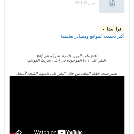
يناير 21, 2021
إقرأ أيضا :-
أكبر تجميعه لمواقع ومصادر تعليمية
افتح ملف الوورد المُراد تحويله إلى pdf
النقر على File الموجودة في أعلى شريط القوائم.
تغيير صيغة حفظ الملف من خلال النقر على السهم المُتجه لأسفل