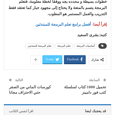
خطوات بسيطة و محدده بجد ووفقا لخطة معلومة، فتعلم
البرمجة يتسم بالمتعة ولا يحتاج إلى مجهود جبار كما تعتقد فقط
التدريب والعمل المستمر هو المطوب
.
إقرأ أيضا
:
أفضل برامج تعلم البرمجة للمبتدئين
كتبه| بشرى السعيد
أساسيات البرمجة
تعلم البرمجة
تعلم البرمجة للمبتدئين
Twitter
Facebook
شارك
السابقة
التالية
تحميل 1000 كتاب لسلسلة
كورسات الماني من الصفر
كتب فور دامينز
حتي الاحتراف مجانا
قد يعجبك ايضا
اقرأ لنفس الكاتب