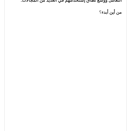
التعامل ووسع نطاق إستخدامهم في العديد من المجالات.
من أين أبدء
؟