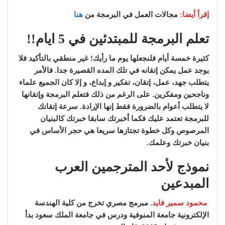
إقرأ أيضا:
مجالات العمل في البرمجة من
هنا
تعلم البرمجة للمبتدئين في 5 ايام!!
كثيرة خمسة أيام فلنجعلها يوم ما رأيك! غير منطقي بالتأكيد فلا
يوجد عمل يمكن إتقانه في تلك المده القصيرة جدا. فالأمر
يتطلب جهد، عمل، إتقان، تفكير و إبداع، و إلا كان الجميع علماء
وناجحين ومفكرين. على الرغم من ذلك فتعلم البرمجة وإتقانها
لا يتطلب أعوام بالضرورة فقط إنها الإرادة. سرعة إتقانك
للبرمجة تعتمد عليك فكما أخبرتك سابقا خبرتك كالبنيان
المرصوص وكل خطوة تجتازها سريعا هي حجر الأساس في
بنيان خبرتك وعلمك.
نموذج لأحد المترجمين العرب
المبدعين
محمود سمير فايد.
مبرمج مصري تخرج من كلية الهندسة
الإلكترونية جامعة المنوفية ودرس في جامعة الملك سعود بدأ