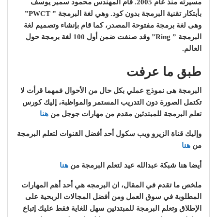
مسيرته منذ عام 2005. قام المهندس محمود سمير يوسف
بأبتكار تقنية البرمجة بدون كود. وهي لغة البرمجة ” PWCT”
وهى لغة برمجة مفتوحة المصدر، كما قام بإنشاء وتصميم لغة
البرمجة ” Ring” وقد صنفت ضمن أول 100 لغة برمجة حول
العالم.
طبق ما عرفت
البرمجة هى نموذج عملي بكل حال من الأحوال فمهما قرأت لا
تكتمل الصورة دون التدريب المستمر والمواظبة، إليك كورس
تعلم البرمجة للمبتدئين مقدم من مهارات جوجل من
هنا
وإليك قناة الزيرو ويب سكول أحد أفضل القنوات لتعلم البرمجة
من
هنا
أيضا هنا شبكة عبدالله عيد لتعلم البرمجة من
هنا
ملخص ما تقدم في المقال، ان البرمجه هي أحد أهم المهارات
المطلوبة في سوق العمل ومن أفضل المجالات الربحية على
الإطلاق وتعلم البرمجة للمبتدئين سهل للغاية فقط عليك إتباع