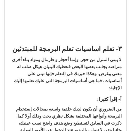
٣- تعلم اساسيات تعلم البرمجة للمبتدئين
لا يبنى المنزل من حجر. وإنما أحجار و طرمال ومواد بناء أخرى
متراصه بجانب بعضها البعض فتعطيك البنيان هيكل صلب له
معنى وغرض. وهكذا خبرتك في التعلم فإنها تبنى على
أساسيات، فما هي أساسيات البرمجة التي عليك تعلمها إليك
الإجابة
:
أ- إقرأ كثيرا:
من الضروري أن يكون لديك خلفية واسعه بمجالات إستخدام
البرمجة وأنواعها المختلفة بشكل نظري بحت وذلك أولا كما
ذكرت في السابق لتستطيع وضع هدف واضح نصب عينيك،
وثانيا حتى لا تصاب بالرهبه عند الدخول في الأمور العملية.