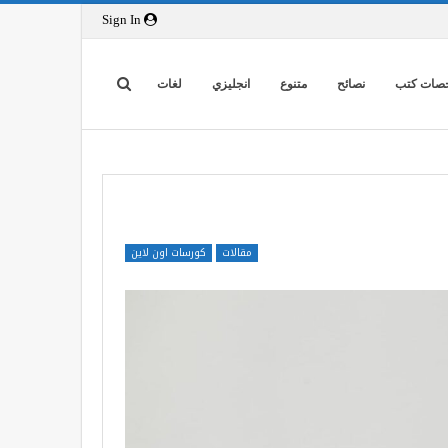
Sign In
صات كتب
نصائح
متنوع
انجليزي
لغات
مقالات
كورسات اون لاين