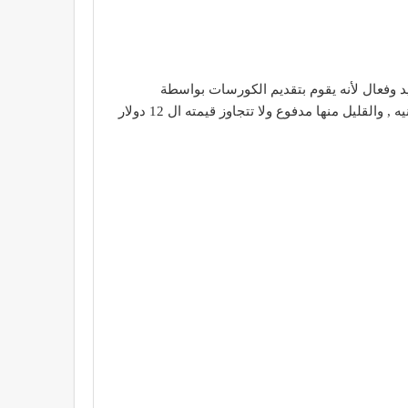
د وفعال لأنه يقوم بتقديم الكورسات بواسطة
فيديوهات تعليميه , ويعتبر سهل الإستخدام لإحتواءه علي كورسات باللغه العربيه , وأزيدك من الشعر بيتاّ أن آلاف الكورسات مجانيه , والقليل منها مدفوع ولا تتجاوز قيمته ال 12 دولار