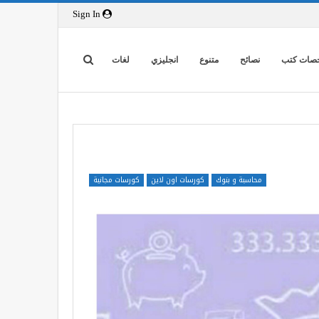
Sign In
صات كتب
نصائح
متنوع
انجليزي
لغات
محاسبة و بنوك
كورسات اون لاين
كورسات مجانية