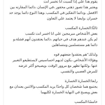
يقوم هذا علي إذا كسبت انا تخسر انت
ويعتبر هذا تصور ذهني محفور ،في الإنسان ،دائما المقارنه بين
الافضل ،ودائما التفكير،في المكسب ،وهذا النوع دائما يوجد حد
خسران ،وايضا لا يعتمد علي التعاون
ثالثًا:الخسارة المكسب
بعض الأشخاص مبرمجين علي انا اخسر انت تكسب
لم يكن عندهم هدف في حياتهم ،دائما يعتقدون أنهم فشلة،و
دائما هم مستسلمين ومتساهلين
ولذلك”هم يعتقدوا ضعفهم قوه
وهؤلاء الأشخاص ،يكون لديهم احساسيس لايستطيعو التعبير
عنها ،ولكنها تظهر مع مروور الوقت ،ويصيحو أكثر عرضه
للمرض العصبي والنفسي.
رابعا:الخسارة الخسارة
يجتمع هما شخصان كل واحدًا يريد المكسب،والاثنبن يعندان مع
بعض ويصبح في النهاية الخسارة لكليهما
خامسًا:المكسب