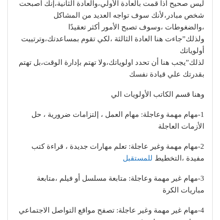
ليس صحيح اذا قمت بالعادة الأولي،والعادة الثانية،إنك أصبحت
شخص مبادر،لأنك سوف تواجه العديد من المشاكل
،والضغوطات ،وسوف تصبح الأمور أكثر تعقيدًا
ولذلك”جاءت هنا العادة الثالثة ،لكي تقوم بمساعدتك،وترتييت
أولوياتك
لذلك”يجب هنا أن تحدد اولوياتك،ولا تهتم بإدارة الوقت،بل تهتم
بقدرتك علي قيادة نفسك
وهنا قسم الكاتب الأولويات الي
1-مهام مهمة وعاجلة: مهام العمل ، إلتزامات ضرورية ، حل
الأزمات العاجلة
2-مهام مهمة وغير عاجلة: تعلم مهارات جديدة ، قراءة كتب
مفيدة ،التخطيط
للمستقبل
3-مهام غير مهمة وعاجلة: متابعة مسلسل أو فيلم ،متابعة
مباريات الكرة
4-مهام غير مهمة وغير عاجلة: تصفح مواقع التواصل الاجتماعي