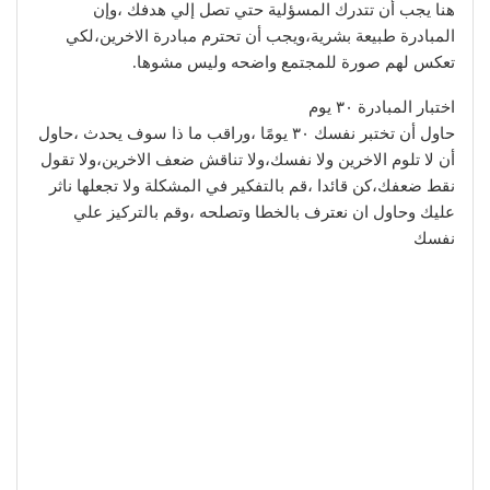
هنا يجب أن تتدرك المسؤلية حتي تصل إلي هدفك ،وإن
المبادرة طبيعة بشرية،ويجب أن تحترم مبادرة الاخرين،لكي
تعكس لهم صورة للمجتمع واضحه وليس مشوها.
اختبار المبادرة ٣٠ يوم
حاول أن تختبر نفسك ٣٠ يومًا ،وراقب ما ذا سوف يحدث ،حاول
أن لا تلوم الاخرين ولا نفسك،ولا تناقش ضعف الاخرين،ولا تقول
نقط ضعفك،كن قائدا ،قم بالتفكير في المشكلة ولا تجعلها ناثر
عليك وحاول ان نعترف بالخطا وتصلحه ،وقم بالتركيز علي
نفسك