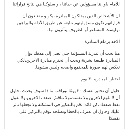
للأمام ،او إننا مسؤولين عن حياتنا ،او سلوكنا هي نتائج قراراتنا
ان الأشخاص الذين يمتلكون المبادرة ،يكونو مقتنعون أن
قراراتهم تكون مسؤوليتهم ،نابعه عن طريق الأدلة والبراهين
،وليست المشاعر أو الظروف يتأثرون بها .
الاخذ بزمام المبادرة
هنا يجب أن تتدرك المسؤلية حتي تصل إلي هدفك ،وإن
المبادرة طبيعة بشرية،ويجب أن تحترم مبادرة الاخرين،لكي
تعكس لهم صورة للمجتمع واضحه وليس مشوها.
اختبار المبادرة ٣٠ يوم
حاول أن تختبر نفسك ٣٠ يومًا ،وراقب ما ذا سوف يحدث ،حاول
أن لا تلوم الاخرين ولا نفسك،ولا تناقش ضعف الاخرين،ولا تقول
نقط ضعفك،كن قائدا ،قم بالتفكير في المشكلة ولا تجعلها ناثر
عليك وحاول ان نعترف بالخطا وتصلحه ،وقم بالتركيز علي
نفسكا