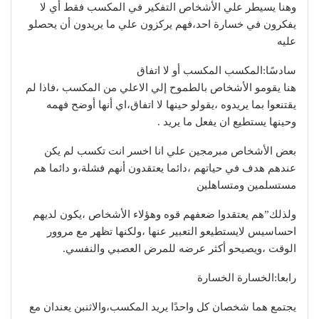
وهنا يسيطر علي الأشخاص التفكير في المكسب فقط أي لا
يفكرون في خسارة احد،فهم يركزون علي ما يريدون أن يحصلو
عليه
سادسًا:المكسب المكسب أو لا اتفاق
هنا يقومو الأشخاص بالطموح إلي الاعلي من المكسب ،فاذا لم
يقتنعوا بما يريدوه ،يقولو حينها لا اتفاق،اي أنها أوضح فهمه
وحينها يستطيع ان يفعل ما يريد .
بعض الأشخاص مبرمجين علي انا اخسر انت تكسب لم يكن
عندهم هدف في حياتهم ،دائما يعتقدون أنهم فشلة،و دائما هم
مستسلمين ومتساهلين
ولذلك”هم يعتقدوا ضعفهم قوه وهؤلاء الأشخاص ،يكون لديهم
احساسيس لايستطيعو التعبير عنها ،ولكنها تظهر مع مروور
الوقت ،ويصيحو أكثر عرضه للمرض العصبي والنفسي.
رابعا:الخسارة الخسارة
يجتمع هما شخصان كل واحدًا يريد المكسب،والاثنبن يعندان مع