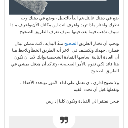
ضع في ذهنك غايتك،ثم ابدأ بالتخيل ،،وضع في ذهنك وجه
نظرك،واختار ماذا تريد،واعرف انت اين مكانك الآن،واعرف ماذا
سوف تذهب فيما بعد،حينها سوف تعرف الطريق الصحيح
ويجب أن تختار الطريق
الصحيح
منذُ البدايه ،لانك ممكن تبذل
قصارى جهدك وتكتشف في الاخر أنه الطريق الخطأوتلاحظ هنا
أن العادة الثانية أساسها القيادة الشخصية،وانك لابد أن تكون
هنا قائد لكي تقوم بالأمر الصحيحة ،وتتاكد أن هدفك يمشي في
الطريق الصحيح
ولا تصبح اداري ،اي تعمل علي اداء الأمور ،وتحدد الأهداف
وتفعلها،قبل أن تحدد القيم
فنحن نفتقر الي القيادة ونكون كلنا إداريين