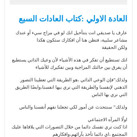
العادة الاولي :كتاب العادات السبع
عارف يا صديقي انت بتتأخيل انك لو في مزاج سيء أو عندك
مشاعر سلبية، فتظن هنا أن افكارك ستكون هكذا
ولكن الحقيقة
انك تستطيع أن تفكر في هذه الأشياء لأن وعيك الذاتي يستطيع
أن يفرق بين حالتك المزاجية وبين تفكيرك للأشياء
ولذلك”فإن الوعي الذاتي ،هو الطريقة التي تعطينا التصور
الذهني لإنفسنا والطريقة التي نري بيها انفسنا،وابضًا الطريق
التي نري بها الناس
ولذلك” سنتحدث عن أمور لكي تجعلنا نفهم أنفسنا والناس
اولًا المرآه الاجتماعي
اذا كنت تري نفسك دائما من خلال التصورات التي يلاقاها عليك
المجتمع ،اي دائما تأخذ بآرائهم،وافكارهم