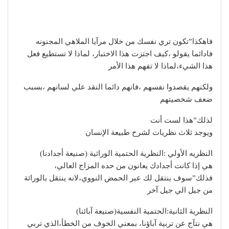
فاهكذا”تكون تري نفسك من خلال مرآيا الملاهي المجنونه
فادائما يقولو ،كيف اجتزت هذا الاختبار، لماذا لا تستطيع فعل
هذا الشيء،لماذا لا تفهم هذا الأمر
ولكنهم يقصدوا نفسهم ،فانهم دائما النقد علي لسانهم ،بسبب
ضعف شخصيتهم
لذلك”هذا لست أنت
ويوجد ثلاث نظريات لشرح طبيعة الإنسان
النظريه الأولي :النظرية الحتمية الوراثية (صنيعة أجدادنا)
هي إذا كانت أجدادك يعانون من حده المزاج العالي،
فذلك”سوف ينتقل لك عبر الحمض النووي،لانه ينتقل بالوراثة
من جيل الي جيل آخر
النظرية الثانية:الحتمية النفسية(صنيعة آبائنا)
هي نتآج عن تربية آباؤنا، بمعني الخوف من الخطأ،الذي تربي