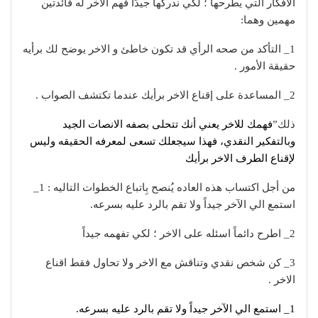
الأفكار التي يطرحها ؛ لكي ندركها جيدًا فهم الاخر له فائدتين
مهمين وهما:
1_ التأكد من صحه الرأي قد تكون خاطئ و الاخر يوضح لك برأيه
حقيقة الأمور .
2_ المساعدة على إقناع الاخر برأيك عندما تكتشف الصواب .
ذلك”
فهمك للاخر يعني أنك تتحلى بصفه الانصات الجيد
وبالتفكير النقدي، فهذا سيجعلك تسعى لمعرفه الحقيقه وليس
لإقناع الطرف الاخر برأيك
من أجل اكتساب هذه العاده يُنصح بِاتباع الخطوات التاليه : 1_
استمع الي الآخر جيداً ولا تقم بالرد عليه بسرعه.
2_ اطرح دائماً اسئله على الاخر ؛ لكي تفهمه جيداً
3_ كن شخص نقدي وتناقش مع الاخر ولا تحاول فقط اقناع
الاخر .
1_ استمع الي الآخر جيداً ولا تقم بالرد عليه بسرعه.