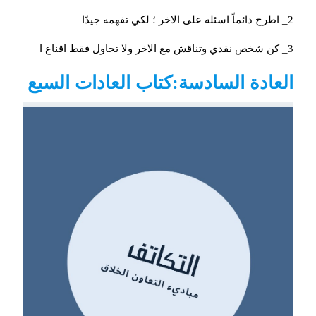
2_ اطرح دائماً اسئله على الاخر ؛ لكي تفهمه جيدًا
3_ كن شخص نقدي وتناقش مع الاخر ولا تحاول فقط اقناع ا
العادة السادسة:كتاب العادات السبع