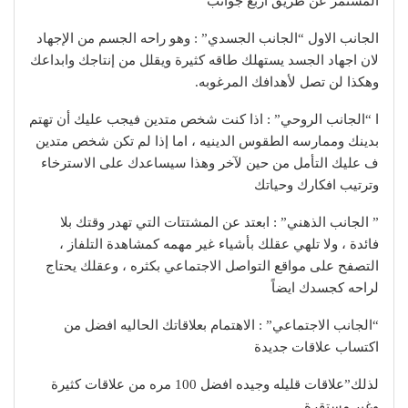
المستمر عن طريق اربع جوانب
الجانب الاول “الجانب الجسدي” : وهو راحه الجسم من الإجهاد
لان اجهاد الجسد يستهلك طاقه كثيرة ويقلل من إنتاجك وابداعك
وهكذا لن تصل لأهدافك المرغوبه.
ا “الجانب الروحي” : اذا كنت شخص متدين فيجب عليك أن تهتم
بدينك وممارسه الطقوس الدينيه ، اما إذا لم تكن شخص متدين
ف عليك التأمل من حين لآخر وهذا سيساعدك على الاسترخاء
وترتيب افكارك وحياتك
” الجانب الذهني” : ابعتد عن المشتتات التي تهدر وقتك بلا
فائدة ، ولا تلهي عقلك بأشياء غير مهمه كمشاهدة التلفاز ،
التصفح على مواقع التواصل الاجتماعي بكثره ، وعقلك يحتاج
لراحه كجسدك ايضاً
“الجانب الاجتماعي” : الاهتمام بعلاقاتك الحاليه افضل من
اكتساب علاقات جديدة
لذلك”علاقات قليله وجيده افضل 100 مره من علاقات كثيرة
وغير مستقرة