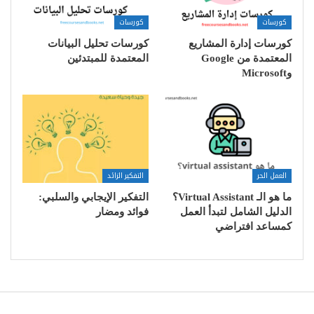
كورسات
كورسات
كورسات إدارة المشاريع
كورسات تحليل البيانات
المعتمدة من Google
المعتمدة للمبتدئين
وMicrosoft
العمل الحر
التفكير الزائد
ما هو الـ Virtual Assistant؟
التفكير الإيجابي والسلبي:
الدليل الشامل لتبدأ العمل
فوائد ومضار
كمساعد افتراضي