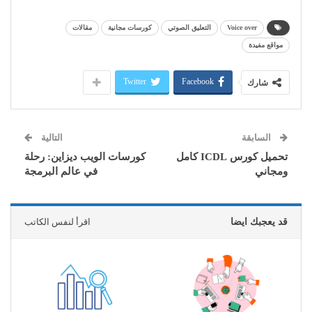
Voice over
التعليق الصوتي
كورسات مجانية
مقالات
مواقع مفيدة
Twitter
Facebook
شارك
السابقة
التالية
تحميل كورس ICDL كامل
كورسات الويب ديزاين: رحلة
ومجاني
في عالم البرمجة
قد يعجبك ايضا
اقرأ لنفس الكاتب