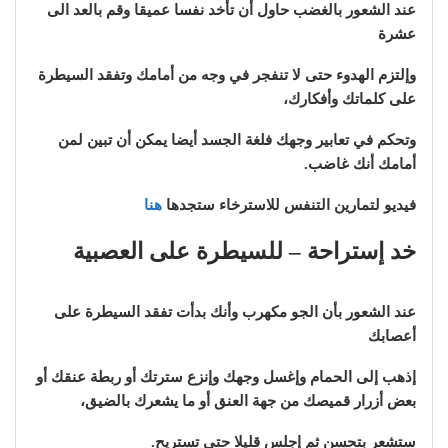
عند الشعور بالغضب حاول أن تأخد نفسا عميقا وقم بالعد الى
عشرة
وإلتزم الهدوء حتى لا تنفجر في وجه من أمامك وتفقد السيطرة
على كلماتك وأفكارك،
وتحكم في تعابير وجهك فلغة الجسد أيضا يمكن أن تبين لمن
أمامك أنك غاضب.
فيديو لتمارين التنفس للاسترخاء ستجدها
هنا
خد إستراحة – للسيطرة على العصبية
عند الشعور بأن الجو مكهرب وأنك بدأت تفقد السيطرة على
أعصابك
إذهب إلى الحمام وإغسل وجهك وإنزع سترتك أو ربطة عنقك أو
بعض أزرار قميصك من جهة العنق أو ما يشعرك بالضيق،
ستشعر بتحسن ثم إجلس قليلا حتى تستريح.