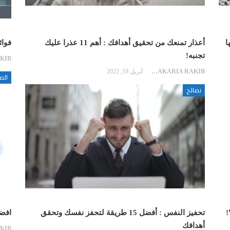
ا
أعذار تمنعك من تحقيق أهدافك : أهم 11 عذرا عليك
فوائد الصوم 
تجنبه!
ZAKARIA RAKIB
أبريل 19, 2022
الص
نصائح
تحفيز النفس : أفضل 15 طريقة لتحفز نفسك وتحقق
افضل 9 أساليب تجعل 
أهدافك