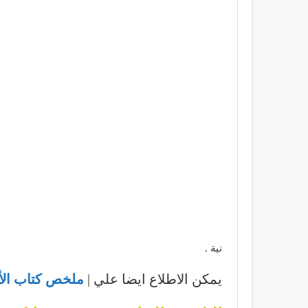
نية .
يمكن الاطلاع ايضا علي |
ملخص كتاب الأسرار ال 7 للثراء ال