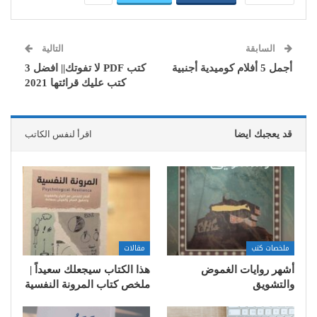
السابقة
التالية
أجمل 5 أفلام كوميدية أجنبية
كتب PDF لا تفوتك|| افضل 3
كتب عليك قرائتها 2021
قد يعجبك ايضا
اقرأ لنفس الكاتب
ملخصات كتب
مقالات
أشهر روايات الغموض
هذا الكتاب سيجعلك سعيداً |
والتشويق
ملخص كتاب المرونة النفسية