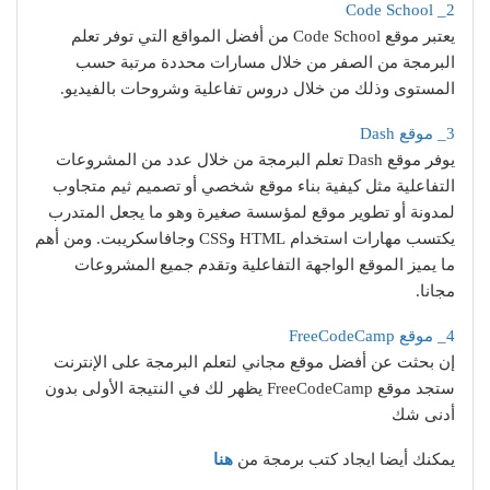
2_ Code School
يعتبر موقع Code School من أفضل المواقع التي توفر تعلم
البرمجة من الصفر من خلال مسارات محددة مرتبة حسب
المستوى وذلك من خلال دروس تفاعلية وشروحات بالفيديو.
3_ موقع Dash
يوفر موقع Dash تعلم البرمجة من خلال عدد من المشروعات
التفاعلية مثل كيفية بناء موقع شخصي أو تصميم ثيم متجاوب
لمدونة أو تطوير موقع لمؤسسة صغيرة وهو ما يجعل المتدرب
يكتسب مهارات استخدام HTML وCSS وجافاسكريبت. ومن أهم
ما يميز الموقع الواجهة التفاعلية وتقدم جميع المشروعات
مجانا.
4_ موقع FreeCodeCamp
‏إن بحثت عن أفضل موقع مجاني لتعلم البرمجة على الإنترنت
ستجد موقع FreeCodeCamp يظهر لك في النتيجة الأولى بدون
أدنى شك
يمكنك أيضا ايجاد كتب برمجة من
هنا