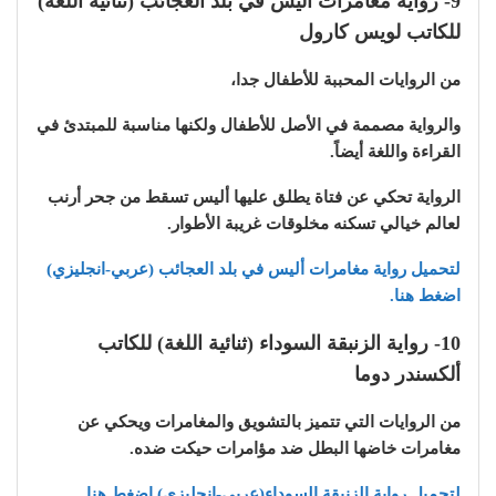
9- رواية مغامرات أليس في بلد العجائب (ثنائية اللغة)
للكاتب لويس كارول
من الروايات المحببة للأطفال جدا،
والرواية مصممة في الأصل للأطفال ولكنها مناسبة للمبتدئ في
القراءة واللغة أيضاً.
الرواية تحكي عن فتاة يطلق عليها أليس تسقط من جحر أرنب
لعالم خيالي تسكنه مخلوقات غريبة الأطوار.
لتحميل رواية مغامرات أليس في بلد العجائب (عربي-انجليزي)
اضغط هنا.
10- رواية الزنبقة السوداء (ثنائية اللغة) للكاتب
ألكسندر دوما
من الروايات التي تتميز بالتشويق والمغامرات ويحكي عن
مغامرات خاضها البطل ضد مؤامرات حيكت ضده.
لتحميل رواية الزنبقة السوداء(عربي-انجليزي) اضغط هنا.