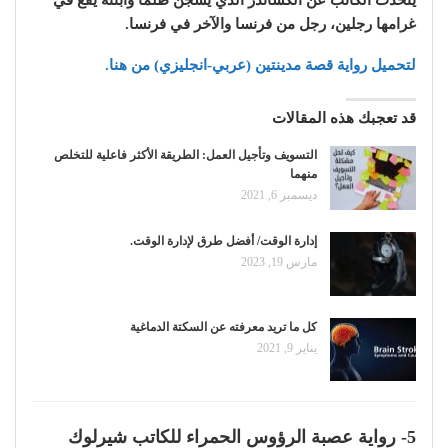
يتحدث الكاتب عن ألكساندر الذي يُسجن ظلماً وابنته يقع في
غرامها رجلين، رجل من فرنسا والآخر في فرنسا.
لتحميل رواية قصة مدينتين (عربي-انجليزي) من هنا.
قد تعجبك هذه المقالات
التسويف وتأجيل العمل: الطريقة الأكثر فاعلية للتخلص
منهما
ديسمبر 6, 2021
إدارة الوقت/ أفضل طرق لإدارة الوقت.
مارس 19, 2023
كل ما تريد معرفته عن السكتة الدماغية
يناير 9, 2021
5- رواية عصبة الرؤوس الحمراء للكاتب شيرلوك