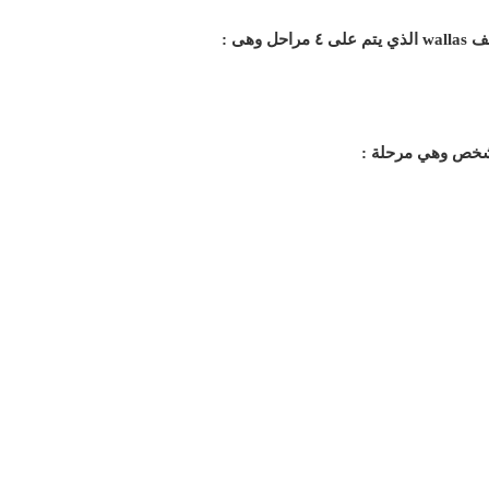
وهى :
لشخص وهي مرحلة :