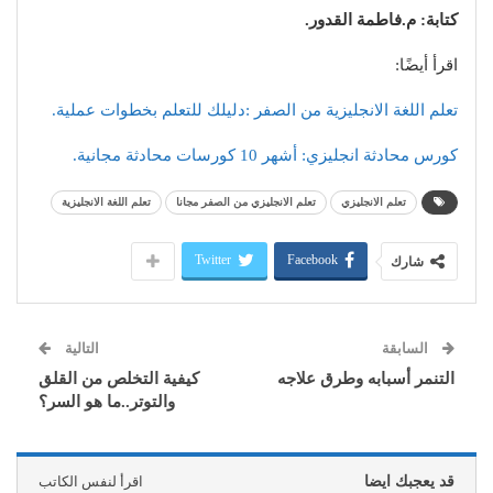
كتابة: م.فاطمة القدور.
اقرأ أيضًا:
تعلم اللغة الانجليزية من الصفر :دليلك للتعلم بخطوات عملية.
كورس محادثة انجليزي: أشهر 10 كورسات محادثة مجانية.
تعلم الانجليزي
تعلم الانجليزي من الصفر مجانا
تعلم اللغة الانجليزية
Twitter
Facebook
شارك
السابقة
التالية
التنمر أسبابه وطرق علاجه
كيفية التخلص من القلق
والتوتر..ما هو السر؟
قد يعجبك ايضا
اقرأ لنفس الكاتب